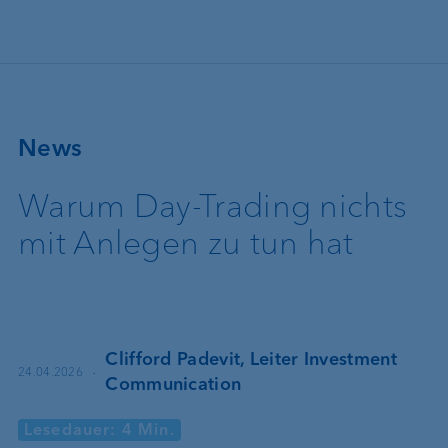
Direkt zum Inhalt
News
Warum Day-Trading nichts
mit Anlegen zu tun hat
Clifford Padevit, Leiter Investment
·
24.04.2026
Communication
Lesedauer: 4 Min.