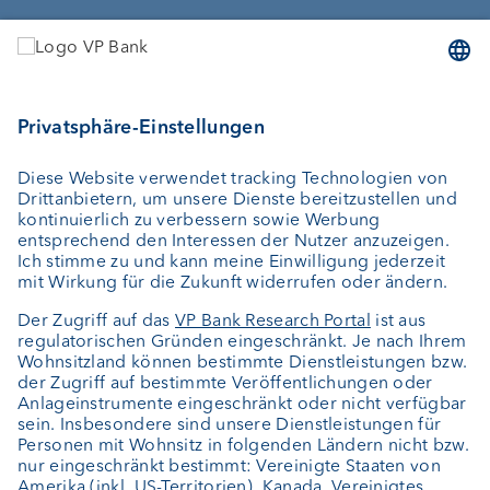
Dienstleistungen
Geld anlegen
Vermögensverwaltung
Vermögensplanung
Depotbank
Externer Vermögensverwalter
Private Label Fonds
Investment Consulting
Über uns
Portrait
Jobs
News
Kundenfeedback
Kontakt