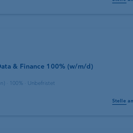
VP Bank Connec
EBICS
FIX
ProDF
Data & Finance 100% (w/m/d)
Harmonisierung
n) · 100% · Unbefristet
Zahlungsverkehr
Stelle a
VP Bank Develop
Portal