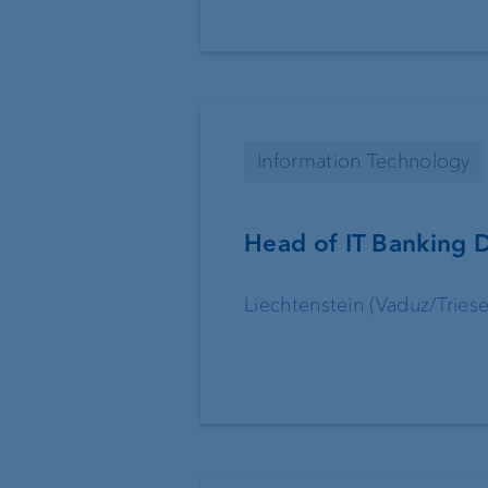
Private Label Fonds
Investment Consulting
Information Technology
Vermögensverwaltung
Anlageprodukte
Head of IT Banking 
Liechtenstein (Vaduz/Triese