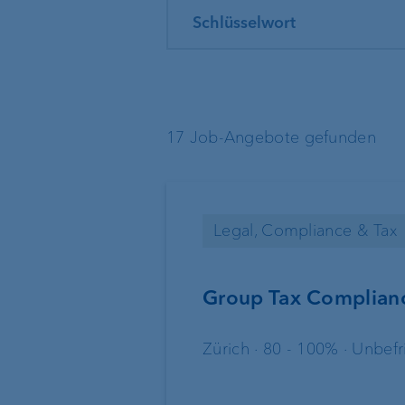
Konten & Karten
Kontaktloses Bezahlen
Mietkautionskonto
17 Job-Angebote gefunden
Devisenkurse
Legal, Compliance & Tax
Basisdienstleistungen
Externe
Vermögensverwalt
Group Tax Complianc
Execution Only
Treuhänder &
Zürich · 80 - 100% · Unbefr
Rechtsanwälte
Depotbank