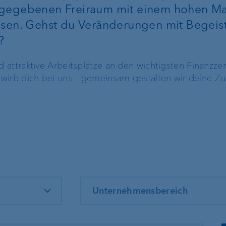
Recommender
 gegebenen Freiraum mit einem hohen Ma
ssen. Gehst du Veränderungen mit Begeis
Devisenkurse
?
attraktive Arbeitsplätze an den wichtigsten Finanzze
VP Bank Develop
wirb dich bei uns – gemeinsam gestalten wir deine Zu
Portal
ung
Hypotheken &
Finanzplanung
Immobilienfinan
Pensionierungsplanung
Lombardkredit
Unternehmensbereich
Nachlassplanung