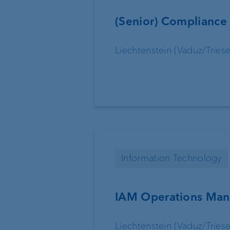
Standort Liechtenstein
Geschäftsleitung
(Senior) Compliance
Standort Schweiz
Standortleitung
Liechtenstein (Vaduz/Triese
Standort Luxemburg
Organigramm
Standort Singapur
Standort BVI
Information Technology
IAM Operations Man
Liechtenstein (Vaduz/Triese