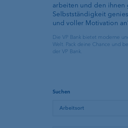
arbeiten und den ihnen
Selbstständigkeit genie
Nachhaltiges Anlegen
und voller Motivation an
Die VP Bank bietet moderne und 
Welt. Pack deine Chance und be
der VP Bank.
Bankpakete
Vermögensverwalt
Suchen
Banking für alle unter 30
Anlageprodukte
Arbeitsort
Fondssparplan