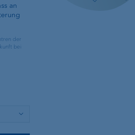
ss an
terung
ntren der
er
kunft bei
Kundenportal
zierungen
e-banking
Sicherheit im e-banking