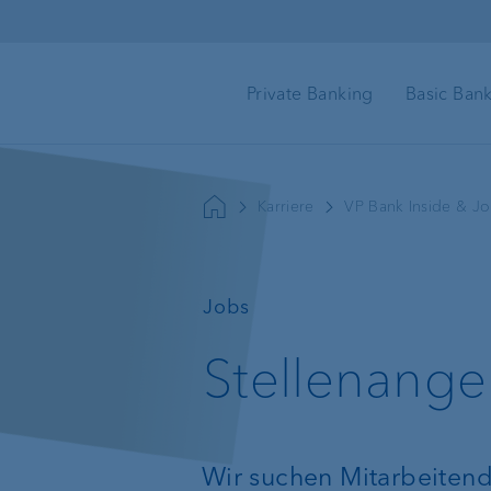
Direkt zum Inhalt
Private Banking
Basic Ban
Zielbasierte Beratung
Karriere
VP Bank Inside & J
Finanzplanung
Vermögensverwaltung
Pensionierungspla
—
Jobs
Anlageberatung
Stellenange
Nachlassplanung
Vermögensplanung
Wir suchen Mitarbeitend
Anlageprodukte