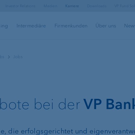
Investor Relations
Medien
Karriere
Downloads
VP Fund Sol
king
Intermediäre
Firmenkunden
Über uns
New
Hypotheken &
Kundenportal
obs
Jobs
Immobilienfinanzierungen
e-banking
nung
Lombardkredit
Sicherheit im e-
bote bei der
VP Ban
VP Bank Connec
e, die erfolgsgerichtet und eigenverantwo
Investment