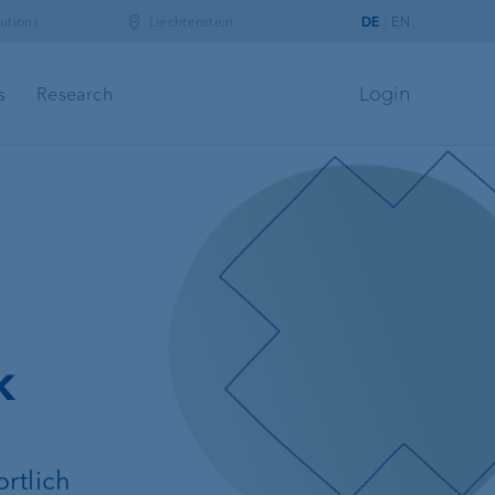
utions
Liechtenstein
DE
EN
Login
s
Research
banking
k
t
rtlich