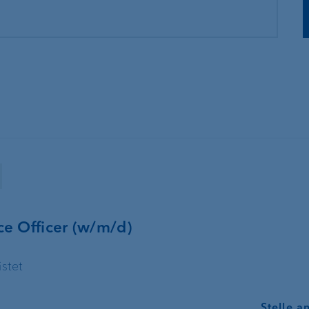
Immobilienfinanzierung
Digitales Onboa
er
e Officer (w/m/d)
Lombardkredit
Kundenportal
istet
e-banking
Stelle a