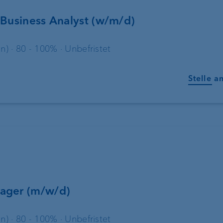
Engagement
Unsere Geschich
 Business Analyst (w/m/d)
Nachhaltigkeit
n) · 80 - 100% · Unbefristet
Compliance,
Stelle a
Operational Risk und Tax
Compliance
Risikomanagement
Kundenfeedback-
Management
ager (m/w/d)
Banking Relations
n) · 80 - 100% · Unbefristet