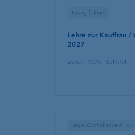
Young Talents
Business Pakete
Betriebsfinanzieru
Anlageberatung
Immobilienfinanzi
Lehre zur Kauffrau /
2027
Vermögensverwaltung
Lombardkredit
Zürich · 100% · Befristet
Vermögensplanung
Anlageprodukte
Die Welt der VP Bank
Verwaltungsrat
Legal, Compliance & Tax