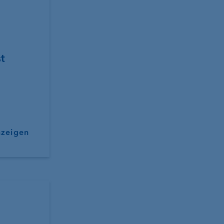
t
nzeigen
nk