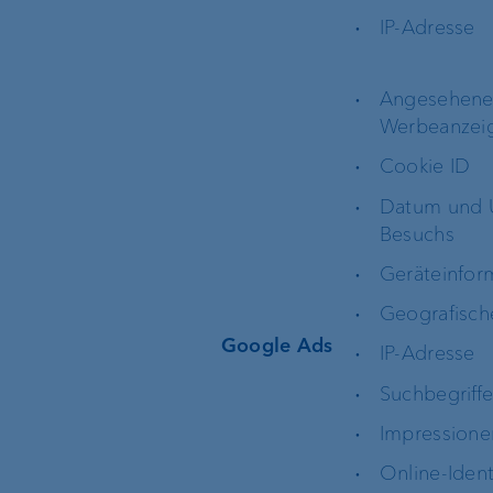
Standort Liechtenstein
Geschäftsleitung
IP-Adresse
Standort Schweiz
Standortleitung
Angesehen
Werbeanzei
Standort Luxemburg
Organigramm
Cookie ID
Datum und U
Standort Singapur
Besuchs
Geräteinfor
Standort BVI
Geografisch
Google Ads
IP-Adresse
Suchbegriff
Impressione
Online-Ident