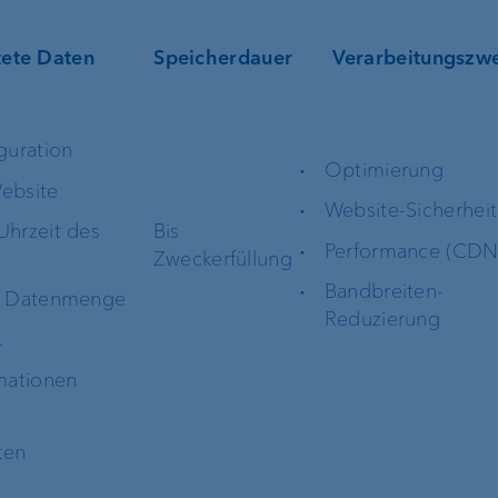
VP Bank Connec
tete Daten
Speicherdauer
Verarbeitungszw
EBICS
guration
FIX
Optimierung
ebsite
Website-Sicherheit
hrzeit des
Bis
ProDF
Performance (CDN
Zweckerfüllung
Bandbreiten-
e Datenmenge
Harmonisierung
Reduzierung
Zahlungsverkehr
L
mationen
VP Bank Develop
Portal
ten