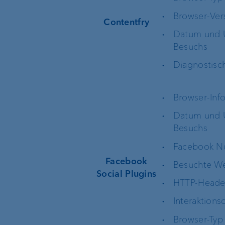
Browser-Ver
Contentfry
Business Pakete
Betriebsfinanzieru
Datum und U
Besuchs
Anlageberatung
Immobilienfinanzi
Diagnostisc
Vermögensverwaltung
Lombardkredit
Browser-Inf
Vermögensplanung
Datum und U
Besuchs
Anlageprodukte
Facebook Nu
Facebook
Besuchte We
Social Plugins
HTTP-Heade
Die Welt der VP Bank
Verwaltungsrat
Interaktions
Browser-Typ