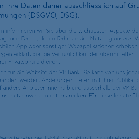
Recommender
en Ihre Daten daher ausschliesslich auf G
immungen (DSGVO, DSG).
Devisenkurse
n informieren wir Sie über die wichtigsten Aspekte de
zogenen Daten, die im Rahmen der Nutzung unserer W
VP Bank Develop
mobilen App oder sonstiger Webapplikationen erhoben
Portal
n erklärt, die die Vertraulichkeit der übermittelten
rer Privatsphäre dienen.
n für die Website der VP Bank. Sie kann von uns jede
ndert werden. Änderungen treten mit ihrer Publikation
ung
Hypotheken &
uf andere Anbieter innerhalb und ausserhalb der VP B
Finanzplanung
Immobilienfinan
tenschutzhinweise nicht erstrecken. Für diese Inhalte
Pensionierungsplanung
Lombardkredit
Nachlassplanung
Website oder per E-Mail Kontakt mit uns aufnehmen, w