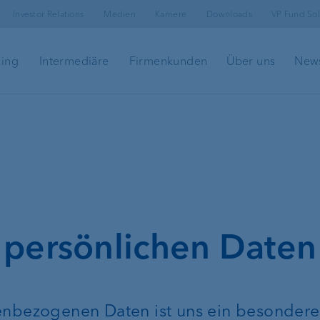
Investor Relations
Medien
Karriere
Downloads
VP Fund Sol
king
Intermediäre
Firmenkunden
Über uns
New
Hypotheken &
Kundenportal
Immobilienfinanzierungen
e-banking
nung
Lombardkredit
Sicherheit im e-
r
persönlichen Daten
VP Bank Connec
enbezogenen Daten ist uns ein besondere
Investment