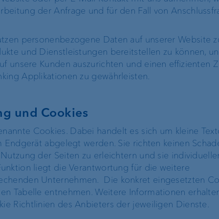
beitung der Anfrage und für den Fall von Anschlussfr
nutzen personenbezogene Daten auf unserer Website 
ukte und Dienstleistungen bereitstellen zu können, u
auf unsere Kunden auszurichten und einen effizienten 
king Applikationen zu gewährleisten.
ng und Cookies
annte Cookies. Dabei handelt es sich um kleine Textd
m Endgerät abgelegt werden. Sie richten keinen Schad
Immobilienfinanzierung
Digitales Onboa
Nutzung der Seiten zu erleichtern und sie individuelle
er
nktion liegt die Verantwortung für die weitere
Lombardkredit
Kundenportal
echenden Unternehmen. Die konkret eingesetzten Co
en Tabelle entnehmen. Weitere Informationen erhalten
e-banking
e Richtlinien des Anbieters der jeweiligen Dienste.