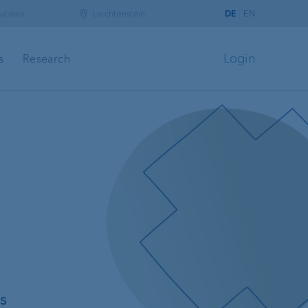
utions
Liechtenstein
DE
EN
Login
s
Research
banking
t
s