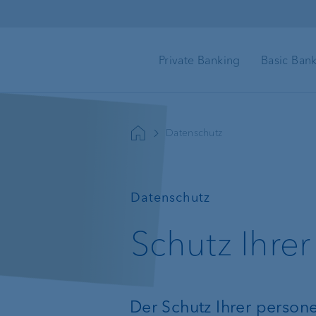
Direkt zum Inhalt
Private Banking
Basic Ban
Zielbasierte Beratung
Datenschutz
Finanzplanung
Vermögensverwaltung
Pensionierungspla
—
Datenschutz
Anlageberatung
Schutz Ihre
Nachlassplanung
Vermögensplanung
Der Schutz Ihrer person
Anlageprodukte