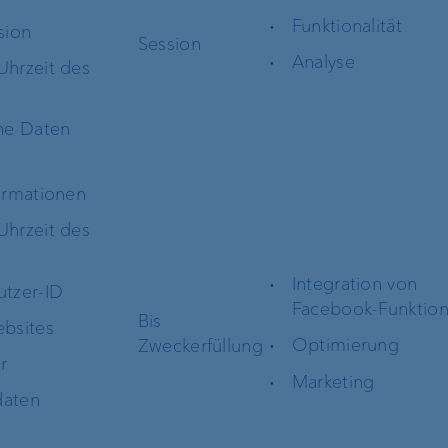
Funktionalität
sion
Session
ng
Mietkautionskonto
Kundenportal
Analyse
hrzeit des
erung
e-banking
he Daten
EBICS
ormationen
Harmonisierung
hrzeit des
Zahlungsverkehr
Integration von
tzer-ID
Facebook-Funktio
Bis
bsites
Optimierung
Zweckerfüllung
r
Marketing
Unternehmensstrategie
Die Marke VP Ba
daten