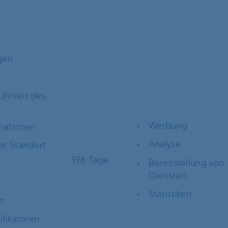
Engagement
Unsere Geschich
Nachhaltigkeit
e
gen
Compliance,
Operational Risk und Tax
hrzeit des
Compliance
Werbung
mationen
Risikomanagement
Analyse
er Standort
Kundenfeedback-
396 Tage
Bereitstellung von
Management
Diensten
e
Statistiken
n
Banking Relations
ifikatoren