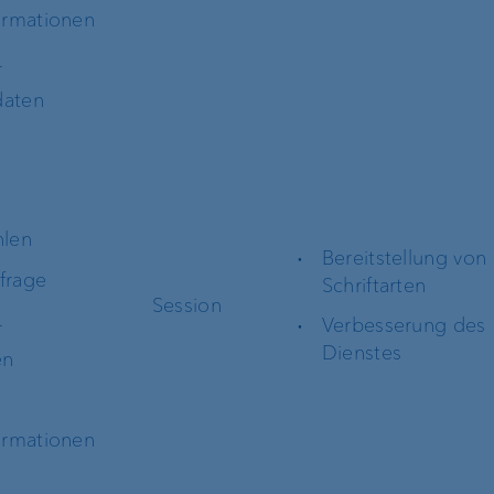
ormationen
L
daten
hlen
Bereitstellung von
nfrage
Schriftarten
Session
L
Verbesserung des
Dienstes
en
ormationen