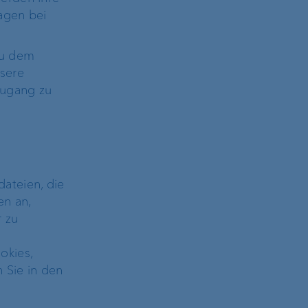
VP Bank Connect
agen bei
zu dem
nsere
Zugang zu
ateien, die
en an,
rding
r zu
okies,
 Sie in den