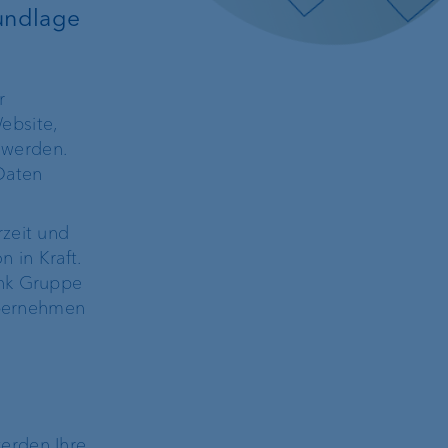
rundlage
r
ebsite,
er
 werden.
 Daten
rzeit und
 in Kraft.
Kundenportal
ank Gruppe
zierungen
 übernehmen
e-banking
Sicherheit im e-banking
erden Ihre