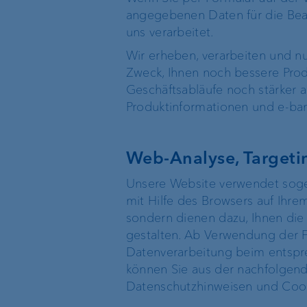
Konten & Karten
angegebenen Daten für die Bear
uns verarbeitet.
Kontaktloses Bezahlen
Wir erheben, verarbeiten und 
Zweck, Ihnen noch bessere Prod
Mietkautionskonto
Geschäftsabläufe noch stärker 
Produktinformationen und e-ban
Devisenkurse
Web-Analyse, Targeti
Unsere Website verwendet sogen
Basisdienstleistungen
mit Hilfe des Browsers auf Ihre
Externe
sondern dienen dazu, Ihnen die 
Vermögensverwalt
gestalten. Ab Verwendung der Fu
Execution Only
Datenverarbeitung beim entspr
Treuhänder &
können Sie aus der nachfolgend
Rechtsanwälte
Depotbank
Datenschutzhinweisen und Cooki