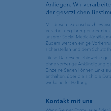
Anliegen. Wir verarbeit
der gesetzlichen Best
Nachhaltiges Anlegen
Mit diesen Datenschutzhinweise
Verarbeitung Ihrer personenbe
unserer Social-Media-Kanäle, 
Zudem werden einige Vorkehrunge
sicherstellen und dem Schutz Ih
Diese Datenschutzhinweise gelte
ohne vorherige Ankündigung geä
Bankpakete
Vermögensverwalt
Einzelne Seiten können Links a
enthalten, über die sich die Da
Banking für alle unter 30
Anlageprodukte
wir keinerlei Haftung.
Fondssparplan
Kontakt mit uns
Wenn Sie per Formular auf der 