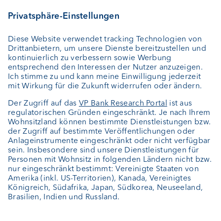
Vermögensverwaltung
Vermögensplanung
Depotbank
Externer Vermögensverwalter
Private Label Fonds
Investment Consulting
Über uns
Portrait
Jobs
News
Kundenfeedback
Kontakt
Geschäftsbericht
Cookie-Einstellungen