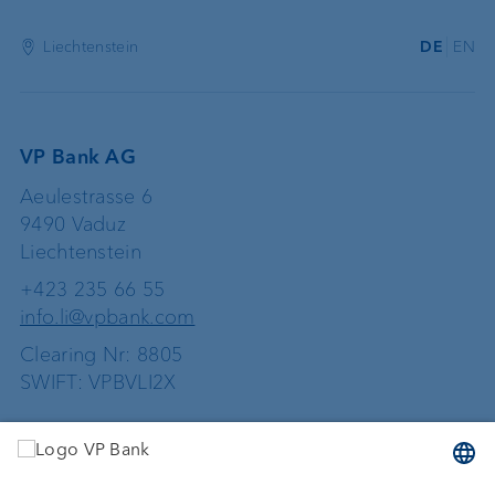
Liechtenstein
DE
EN
VP Bank AG
Aeulestrasse 6
9490 Vaduz
Liechtenstein
+423 235 66 55
info.li@vpbank.com
Clearing Nr: 8805
SWIFT: VPBVLI2X
Dienstleistungen
Geld anlegen