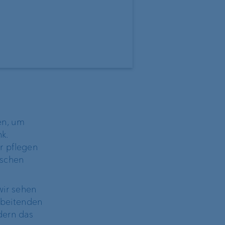
en, um
k.
r pflegen
ischen
wir sehen
nk
arbeitenden
dern das