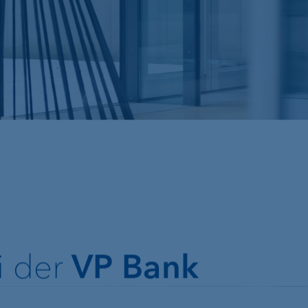
Recommender
Devisenkurse
VP Bank Develop
Portal
ung
Hypotheken &
Finanzplanung
Immobilienfinan
Pensionierungsplanung
Lombardkredit
i der
VP Bank
Nachlassplanung