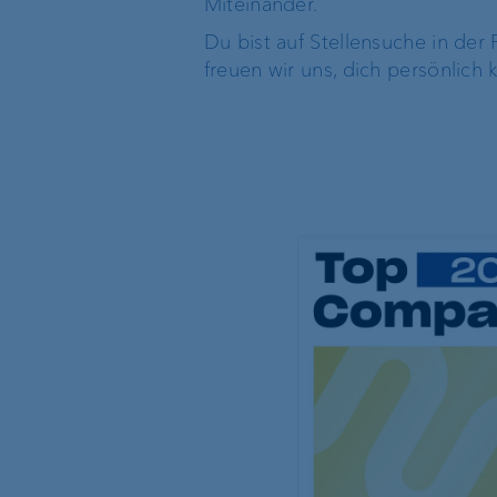
Miteinander.
Standort Liechtenstein
Geschäftsleitung
Du bist auf Stellensuche in de
freuen wir uns, dich persönlich
Standort Schweiz
Standortleitung
Standort Luxemburg
Organigramm
Standort Singapur
Standort BVI