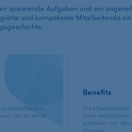
 wir spannende Aufgaben und ein angen
gierte und kompetente Mitarbeitende sin
gsgeschichte.
Immobilienfinanzierung
Digitales Onboa
Benefits
er
Lombardkredit
Kundenportal
n Ausschreibungen
Die Mitarbeitenden
reuen uns auf deine
einen respektvolle
e-banking
profitieren von den 
Vorteilen.