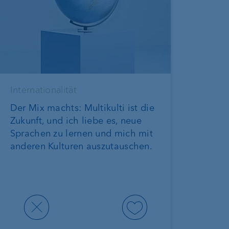
/sites/default/files/styles/max_650x650/public/perf
Internationalität
itok=s4sw1sED
Der Mix machts: Multikulti ist die
Zukunft, und ich liebe es, neue
Sprachen zu lernen und mich mit
anderen Kulturen auszutauschen.
ublic/perfect_match/Photo_Perfect_Match_Vision.jpg.