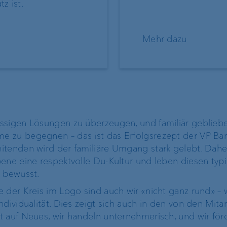
z ist.
ng
Mietkautionskonto
Kundenportal
Mehr dazu
erung
e-banking
EBICS
Harmonisierung
ssigen Lösungen zu überzeugen, und familiär geblieb
Zahlungsverkehr
 zu begegnen – das ist das Erfolgsrezept der VP Ban
itenden wird der familiäre Umgang stark gelebt. Dahe
bene eine respektvolle Du-Kultur und leben diesen typ
z bewusst.
 der Kreis im Logo sind auch wir «nicht ganz rund» – 
Unternehmensstrategie
Die Marke VP Ba
ndividualität. Dies zeigt sich auch in den von den Mit
t auf Neues, wir handeln unternehmerisch, und wir för