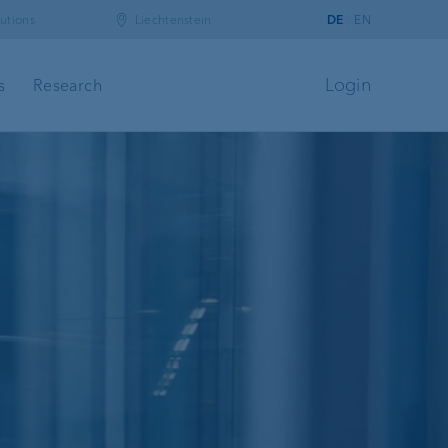
utions
Liechtenstein
DE
EN
Login
s
Research
banking
t