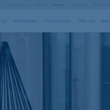
Investor Relations
Medien
Karriere
Downloads
VP Fund Sol
king
Intermediäre
Firmenkunden
Über uns
New
Hypotheken &
Kundenportal
Immobilienfinanzierungen
e-banking
nung
Lombardkredit
Sicherheit im e-
VP Bank Connec
Investment