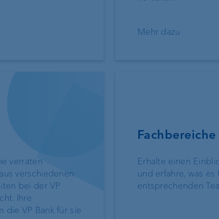
VP Bank Connec
Mehr dazu
EBICS
FIX
ProDF
Fachbereiche
Harmonisierung
Zahlungsverkehr
he verraten
Erhalte einen Einbli
 aus verschiedenen
und erfahre, was es 
VP Bank Develop
iten bei der VP
entsprechenden Tea
Portal
ht. Ihre
 die VP Bank für sie