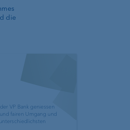
VP Bank Connect
ehmes
d die
rding
 der VP Bank geniessen
n und fairen Umgang und
unterschiedlichsten