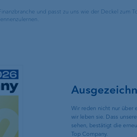
Engagement
Unsere Geschich
r Finanzbranche und passt zu uns wie der Deckel zum 
 kennenzulernen.
Nachhaltigkeit
Compliance,
Operational Risk und Tax
Compliance
Risikomanagement
Ausgezeichn
Kundenfeedback-
Management
Wir reden nicht nur über
wir leben sie. Dass unse
Banking Relations
sehen, bestätigt die ern
Top Company.