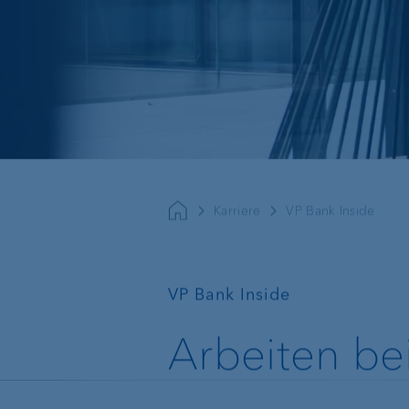
Nachhaltiges Anlegen
Karriere
VP Bank Inside
Bankpakete
Vermögensverwalt
—
VP Bank Inside
Banking für alle unter 30
Anlageprodukte
Arbeiten be
Fondssparplan