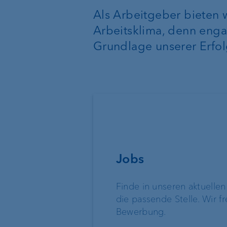
Konten & Karten
Als Arbeitgeber bieten
Arbeitsklima, denn enga
Kontaktloses Bezahlen
Grundlage unserer Erfol
Mietkautionskonto
Devisenkurse
Basisdienstleistungen
Externe
Jobs
Vermögensverwalt
Execution Only
Finde in unseren aktuelle
Treuhänder &
die passende Stelle. Wir f
Rechtsanwälte
Depotbank
Bewerbung.