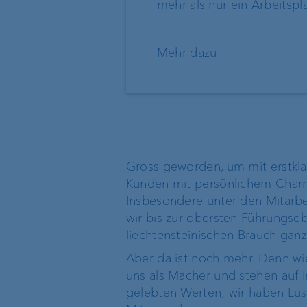
mehr als nur ein Arbeitsplat
Business Pakete
Betriebsfinanzieru
Mehr dazu
Anlageberatung
Immobilienfinanzi
Vermögensverwaltung
Lombardkredit
Vermögensplanung
Gross geworden, um mit erstkla
Kunden mit persönlichem Charme
Anlageprodukte
Insbesondere unter den Mitarbe
wir bis zur obersten Führungse
liechtensteinischen Brauch gan
Aber da ist noch mehr. Denn wie
Die Welt der VP Bank
Verwaltungsrat
uns als Macher und stehen auf I
gelebten Werten; wir haben Lus