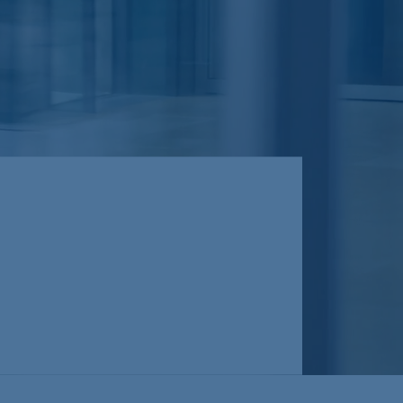
er
Kundenportal
zierungen
e-banking
Sicherheit im e-banking