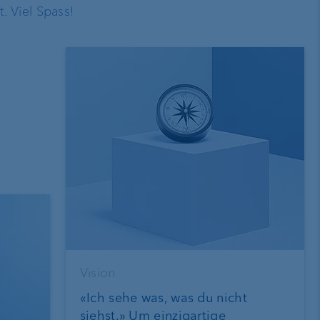
 Viel Spass!
/sites/default/files/styles/max_650x650/p
Vision
itok=chO5NQ23
«Ich sehe was, was du nicht
siehst.» Um einzigartige