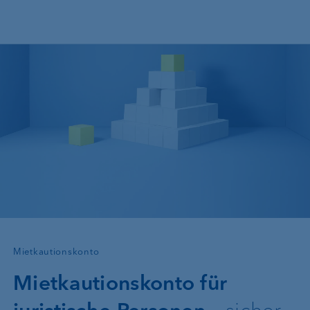
Direkt zum Inhalt
—
Mietkautionskonto
Mietkautionskonto für