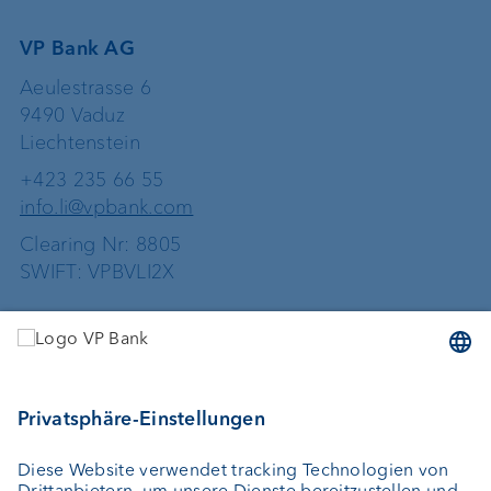
VP Bank AG
Aeulestrasse 6
9490 Vaduz
Liechtenstein
+423 235 66 55
info.li@vpbank.com
Clearing Nr: 8805
SWIFT: VPBVLI2X
Dienstleistungen
Geld anlegen
Vermögensverwaltung
Vermögensplanung
Depotbank
Externer Vermögensverwalter