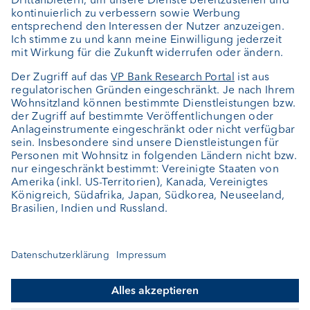
Private Label Fonds
Investment Consulting
Über uns
Portrait
Jobs
News
Kundenfeedback
Kontakt
Geschäftsbericht
Cookie-Einstellungen
Bleiben Sie informiert