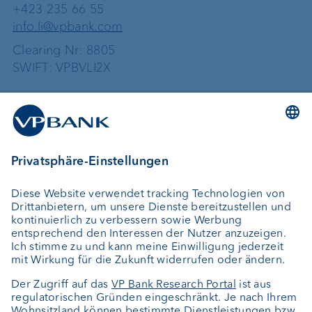
+423 235 66 55
info.li@vpbank.com
Clearing Nr: 8805
SWIFT: VPBVLI2X
Dienstleistungen
Geld anlegen
Vermögensverwaltung
Vermögensplanung
Depotbank
Externer Vermögensverwalter
Private Label Fonds
Investment Consulting
Über uns
Portrait