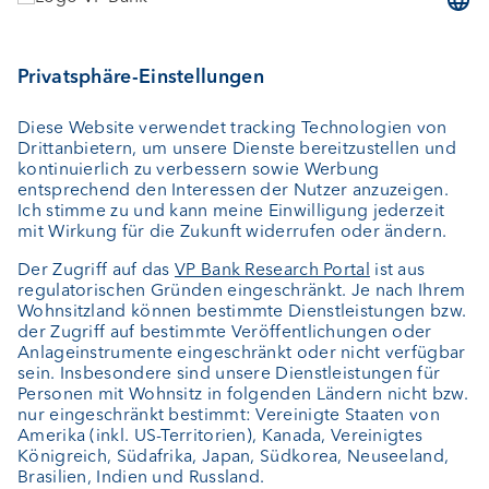
Geld anlegen
Vermögensverwaltung
Vermögensplanung
Depotbank
Externer Vermögensverwalter
Private Label Fonds
Investment Consulting
Über uns
Portrait
Jobs
News
Kundenfeedback
Kontakt
Geschäftsbericht
Cookie-Einstellungen