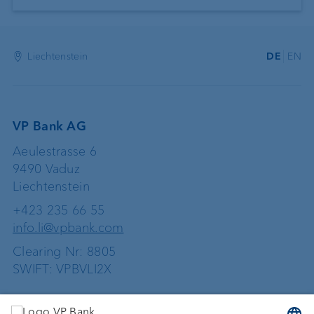
Liechtenstein
DE
EN
VP Bank AG
Aeulestrasse 6
9490 Vaduz
Liechtenstein
+423 235 66 55
info.li@vpbank.com
Clearing Nr: 8805
SWIFT: VPBVLI2X
Dienstleistungen