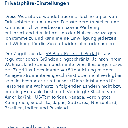
Vermögensplanung
Depotbank
Externer Vermögensverwalter
Private Label Fonds
Investment Consulting
Über uns
Portrait
Jobs
News
Kundenfeedback
Kontakt
Geschäftsbericht
Cookie-Einstellungen
Bleiben Sie informiert