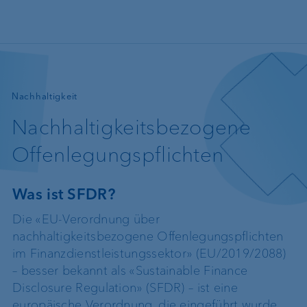
Direkt zum Inhalt
—
Nachhaltigkeit
Nachhaltigkeitsbezogene
Offenlegungspflichten
Was ist SFDR?
Die «EU-Verordnung über
nachhaltigkeitsbezogene Offenlegungspflichten
im Finanzdienstleistungssektor» (EU/2019/2088)
– besser bekannt als «Sustainable Finance
Disclosure Regulation» (SFDR) – ist eine
europäische Verordnung, die eingeführt wurde,