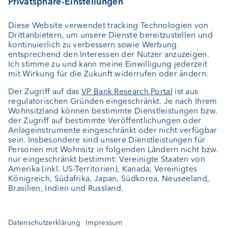
Vermögensplanung
Depotbank
Externer Vermögensverwalter
Private Label Fonds
Investment Consulting
Über uns
Portrait
Jobs
News
Kundenfeedback
Kontakt
Geschäftsbericht
Cookie-Einstellungen
Bleiben Sie informiert