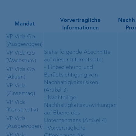
Vorvertragliche
Nachha
Mandat
Informationen
Pro
VP Vida Go
(Ausgewogen)
Siehe folgende Abschnitte
VP Vida Go
auf dieser Internetseite:
(Wachstum)
- Einbeziehung und
VP Vida Go
Berücksichtigung von
(Aktien)
Nachhaltigkeitsrisiken
VP Vida
(Artikel 3)
(Zinsertrag)
- Nachteilige
-
VP Vida
Nachhaltigkeitsauswirkungen
(Konservativ)
auf Ebene des
VP Vida
Unternehmens (Artikel 4)
(Ausgewogen)
- Vorvertragliche
VP Vida
Offenlegung für