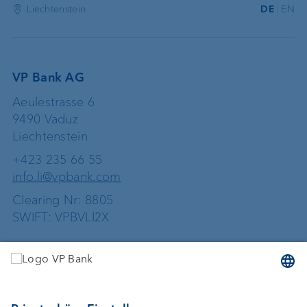
Liechtenstein
DE
EN
VP Bank AG
Aeulestrasse 6
9490 Vaduz
Liechtenstein
+423 235 66 55
info.li@vpbank.com
Clearing Nr: 8805
SWIFT: VPBVLI2X
Dienstleistungen
Geld anlegen
Vermögensverwaltung