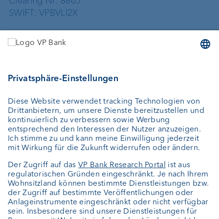
Clearing Nr: 8805
SWIFT: VPBVLI2X
Dienstleistungen
Geld anlegen
Vermögensverwaltung
Vermögensplanung
Depotbank
Externer Vermögensverwalter
Private Label Fonds
Investment Consulting
Über uns
Portrait
Jobs
News
Kundenfeedback