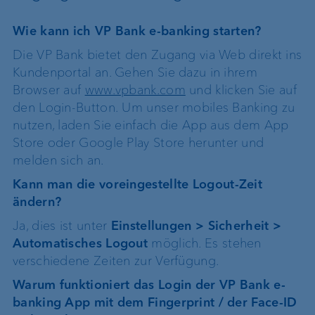
Kontoauszügen
Nachrichten
Superuser
VP Bank Connect
eBill
Wie kann ich VP Bank e-banking starten?
Die VP Bank bietet den Zugang via Web direkt ins
Kundenportal an. Gehen Sie dazu in ihrem
Browser auf
www.vpbank.com
und klicken Sie auf
den Login-Button. Um unser mobiles Banking zu
nutzen, laden Sie einfach die App aus dem App
Store oder Google Play Store herunter und
melden sich an.
Kann man die voreingestellte Logout-Zeit
ändern?
Ja, dies ist unter
Einstellungen > Sicherheit >
Automatisches Logout
möglich. Es stehen
verschiedene Zeiten zur Verfügung.
Warum funktioniert das Login der VP Bank e-
banking App mit dem Fingerprint / der Face-ID