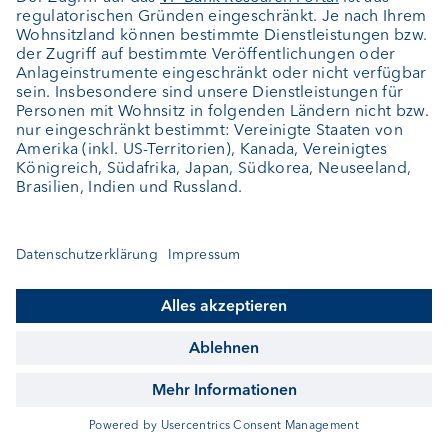
Bank Kundenportal. Es dient als zusätzliches
Sicherheitselement, neben Benutzername und
Passwort. Die App arbeitet mit einem
asymmetrischen Verschlüsselungsverfahren. Der
Connect-Code wird dazu verwendet, um auf
Ihrem mobilen Gerät einen Connect-Token zu
erstellen. Der Token wird anschliessend
verwendet, um die Login-Anfragen und
Zahlungsaufträge digital zu unterzeichnen. Somit
ermöglicht die App der VP Bank Ihre digitale
Unterschrift zu verifizieren.
Warum brauche ich die VP Bank Connect App?
Der VP Bank sind sichere Verbindungen im
Kundenportal ein zentrales Anliegen. Damit wir
einen möglichst hohen Standard garantieren
können, bedarf es stets des Einsatzes neuer
Sicherheitstechnologien.