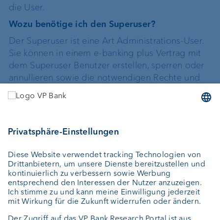
die User.
Wozu benötige ich den Superuser?
Der Superuser ist eine Art Administrations-User.
Sie können in einem e-banking plus Vertrag mit
dem Superuser Benutzer erstellen, sperren oder
annullieren sowie die notwendigen Rechte und
Kunden zuteilen.
Link zum Handbuch:
Benutzerhandbuch
VP Bank Connect
Was ist die VP Bank Connect?
VP Bank Connect ist ein sicheres, kostenloses
und unabhängiges Login-Verfahren für das VP