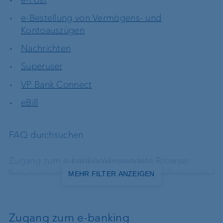
e-Bestellung von Vermögens- und
Kontoauszügen
Nachrichten
Superuser
VP Bank Connect
eBill
FAQ durchsuchen
Zugang zum e-banking
Verwendete Browser
Benutzername / Passwort
Vermögensinformation
MEHR FILTER ANZEIGEN
Zahlungen ins In- und Ausland
Daueraufträge
ISO-20022 und QRR
Börse / Geldmarkt
e-Post
e-Bestellung von Vermögens- und
Zugang zum e-banking