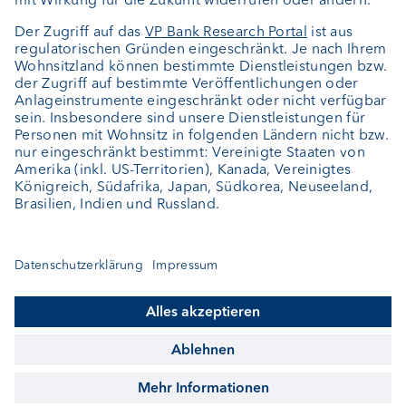
Über uns
Portrait
Jobs
News
Kundenfeedback
Kontakt
Geschäftsbericht
Cookie-Einstellungen
Bleiben Sie informiert
© VP Bank AG - Alle Rechte vorbehalten.
Impressum
Disclaimer
Datenschutz