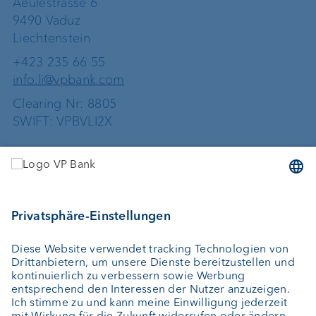
Aeulestrasse 6
9490 Vaduz
Liechtenstein
+423 235 66 55
info.li@vpbank.com
Clearing Nr: 8805
SWIFT: VPBVLI2X
Dienstleistungen
Geld anlegen
Vermögensverwaltung
Vermögensplanung
Depotbank
Externer Vermögensverwalter
Private Label Fonds
Investment Consulting