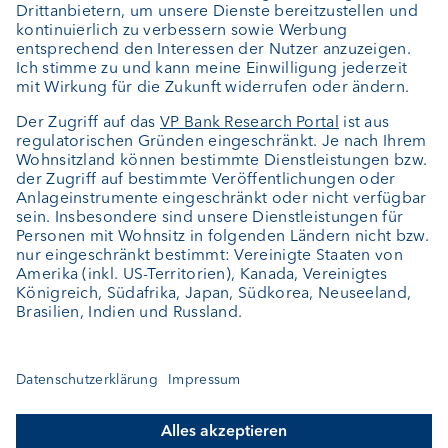
Investment Consulting
Über uns
Portrait
Jobs
News
Downloads
Kundenfeedback
Kontakt
Newsletter
Geschäftsbericht
Cookie-Einstellungen
Bleiben Sie informiert