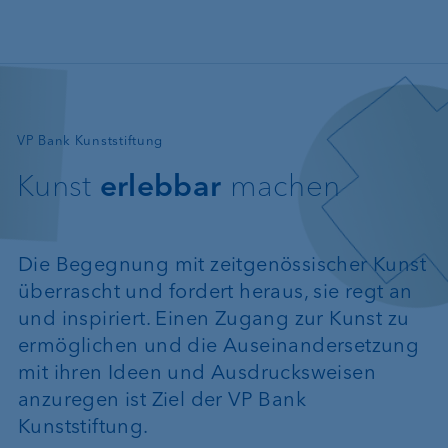
Direkt zum Inhalt
—
VP Bank Kunststiftung
Kunst
erlebbar
machen
Die Begegnung mit zeitgenössischer Kunst
überrascht und fordert heraus, sie regt an
und inspiriert. Einen Zugang zur Kunst zu
ermöglichen und die Auseinandersetzung
mit ihren Ideen und Ausdrucksweisen
anzuregen ist Ziel der VP Bank
Kunststiftung.