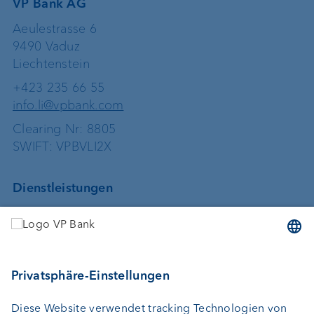
VP Bank AG
Aeulestrasse 6
9490 Vaduz
Liechtenstein
+423 235 66 55
info.li@vpbank.com
Clearing Nr: 8805
SWIFT: VPBVLI2X
Dienstleistungen
Geld anlegen
Vermögensverwaltung
Vermögensplanung
Depotbank
Externer Vermögensverwalter
Private Label Fonds