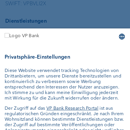
SWIFT: VPBVLI2X
Dienstleistungen
Geld anlegen
Vermögensverwaltung
Vermögensplanung
Depotbank
Externer Vermögensverwalter
Private Label Fonds
Investment Consulting
Über uns
Portrait
Jobs
News
Downloads