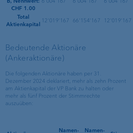
B, Nennwert:
6'004'167
6'004'167
6'004'167
CHF 1.00
Total
12'019'167
66'154'167
12'019'167
Aktienkapital
Bedeutende Aktionäre
(Ankeraktionäre)
Die folgenden Aktionäre haben per 31.
Dezember 2024 deklariert, mehr als zehn Prozent
am Aktienkapital der VP Bank zu halten oder
mehr als fünf Prozent der Stimmrechte
auszuüben:
Namen-
Namen-