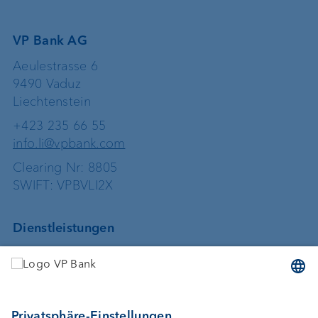
VP Bank AG
Aeulestrasse 6
9490 Vaduz
Liechtenstein
+423 235 66 55
info.li@vpbank.com
Clearing Nr: 8805
SWIFT: VPBVLI2X
Dienstleistungen
Geld anlegen
Vermögensverwaltung
Vermögensplanung
Depotbank