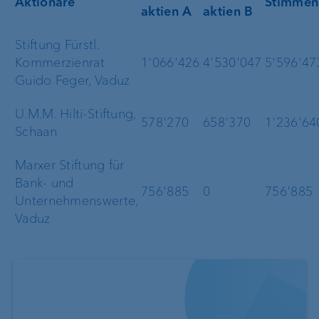
Aktionäre
Stimmen
aktien A
aktien B
Stiftung Fürstl.
Kommerzienrat
1'066'426
4'530'047
5'596'47
Guido Feger, Vaduz
U.M.M. Hilti-Stiftung,
578'270
658'370
1'236'64
Schaan
Marxer Stiftung für
Bank- und
756'885
0
756'885
Unternehmenswerte,
Vaduz