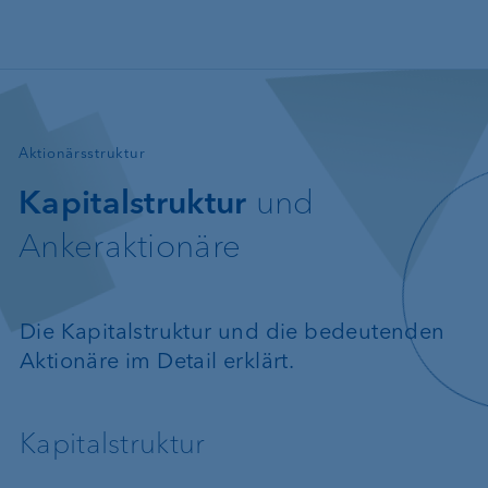
Direkt zum Inhalt
—
Aktionärsstruktur
Kapitalstruktur
und
Ankeraktionäre
Die Kapitalstruktur und die bedeutenden
Aktionäre im Detail erklärt.
Kapitalstruktur