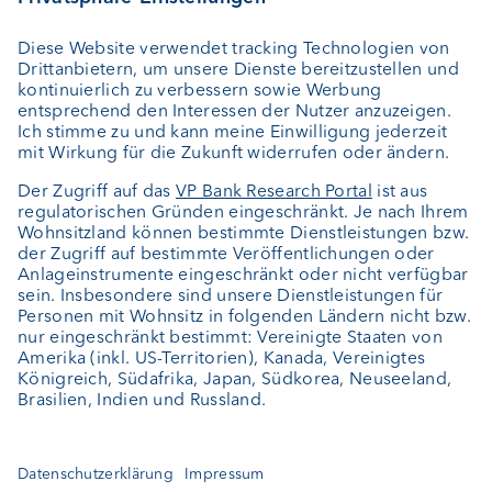
Externer Vermögensverwalter
Private Label Fonds
Investment Consulting
Über uns
Portrait
Jobs
News
Downloads
Kundenfeedback
Kontakt
Newsletter
Geschäftsbericht
Cookie-Einstellungen
Bleiben Sie informiert