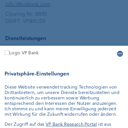
info.li@vpbank.com
Clearing Nr: 8805
SWIFT: VPBVLI2X
Dienstleistungen
Geld anlegen
Vermögensverwaltung
Vermögensplanung
Depotbank
Externer Vermögensverwalter
Private Label Fonds
Investment Consulting
Über uns
Portrait
Jobs