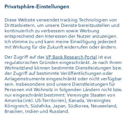
Depotbank
Externer Vermögensverwalter
Private Label Fonds
Investment Consulting
Über uns
Portrait
Jobs
News
Downloads
Kundenfeedback
Kontakt
Newsletter
Geschäftsbericht
Cookie-Einstellungen
Bleiben Sie informiert