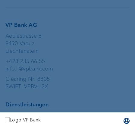
VP Bank AG
Aeulestrasse 6
9490 Vaduz
Liechtenstein
+423 235 66 55
info.li@vpbank.com
Clearing Nr: 8805
SWIFT: VPBVLI2X
Dienstleistungen
Geld anlegen
Vermögensverwaltung
Vermögensplanung