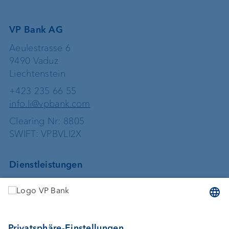
VP Bank AG
Aeulestrasse 6
9490 Vaduz
Liechtenstein
+423 235 66 55
info.li@vpbank.com
Clearing Nr: 8805
SWIFT: VPBVLI2X
Dienstleistungen
Geld anlegen
Vermögensverwaltung
Vermögensplanung
Depotbank