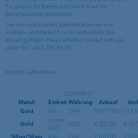
Für physische Barren wird beim Kauf ein
Barrenzuschlag berechnet.
Die hier publizierten Edelmetallpreise sind
indikativ und dadurch nicht verbindlich. Die
aktuell gültigen Preise erhalten Sie auf Anfrage
unter Tel. +423 235 66 55.
Kontakt aufnehmen
2026/08/07
Metall
Einheit
Währung
Ankauf
Ver
Gold
Kilo
CHF
109'779.02
113'8
Unzen
Gold
USD
4'202.00
4'357
(OZ)
Silber/Silver
Kilo
CHF
1'610.00
1'670