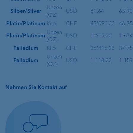
Unzen
Silber/Silver
USD
61.64
63.90
(OZ)
Platin/Platinum
Kilo
CHF
45'090.00
46'75
Unzen
Platin/Platinum
USD
1'615.00
1'674
(OZ)
Palladium
Kilo
CHF
36'416.23
37'75
Unzen
Palladium
USD
1'118.00
1'159
(OZ)
Nehmen Sie Kontakt auf