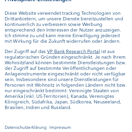
Externer Vermögensverwalter
Private Label Fonds
Investment Consulting
Über uns
Portrait
Jobs
News
Downloads
Kundenfeedback
Kontakt
Newsletter
Geschäftsbericht
Cookie-Einstellungen
Bleiben Sie informiert