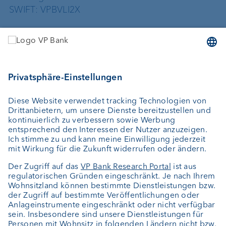
SWIFT: VPBVLI2X
Dienstleistungen
Geld anlegen
Vermögensverwaltung
Vermögensplanung
Depotbank
Externer Vermögensverwalter
Private Label Fonds
Investment Consulting
Über uns
Portrait
Jobs
News
Kundenfeedback