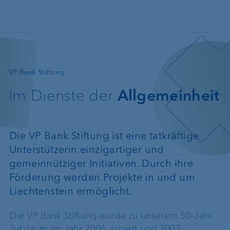
Direkt zum Inhalt
—
VP Bank Stiftung
Im Dienste der
Allgemeinheit
Die VP Bank Stiftung ist eine tatkräftige
Unterstützerin einzigartiger und
gemeinnütziger Initiativen. Durch ihre
Förderung werden Projekte in und um
Liechtenstein ermöglicht.
Die VP Bank Stiftung wurde zu unserem 50-Jahr-
Jubiläum im Jahr 2006 initiiert und 2007