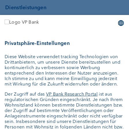
Dienstleistungen
Geld anlegen
Vermögensverwaltung
Vermögensplanung
Depotbank
Externer Vermögensverwalter
Private Label Fonds
Investment Consulting
Über uns
Portrait
Jobs
News
Downloads
Kundenfeedback
Kontakt