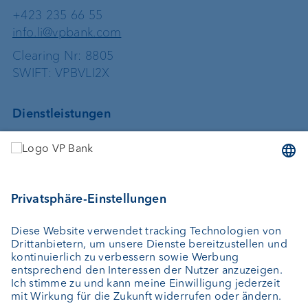
+423 235 66 55
info.li@vpbank.com
Clearing Nr: 8805
SWIFT: VPBVLI2X
Dienstleistungen
Geld anlegen
Vermögensverwaltung
Vermögensplanung
Depotbank
Externer Vermögensverwalter
Private Label Fonds
Investment Consulting
Über uns
Portrait