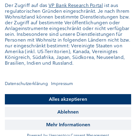
Jobs
News
Downloads
Kundenfeedback
Kontakt
Newsletter
Geschäftsbericht
Cookie-Einstellungen
Bleiben Sie informiert
© VP Bank AG - Alle Rechte vorbehalten.
Impressum
Disclaimer
Datenschutz
Barrierefreiheit
Sitemap
Kontakt