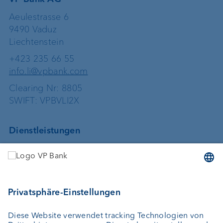
Aeulestrasse 6
9490 Vaduz
Liechtenstein
+423 235 66 55
info.li@vpbank.com
Clearing Nr: 8805
SWIFT: VPBVLI2X
Dienstleistungen
Geld anlegen
Vermögensverwaltung
Vermögensplanung
Depotbank
Externer Vermögensverwalter
Private Label Fonds
Investment Consulting