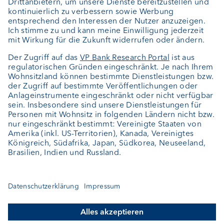
Über uns
Portrait
Jobs
News
Downloads
Kundenfeedback
Kontakt
Newsletter
Geschäftsbericht
Cookie-Einstellungen
Bleiben Sie informiert