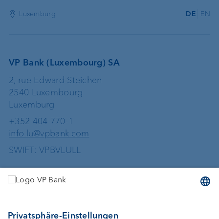
Luxemburg
DE
EN
VP Bank (Luxembourg) SA
2, rue Edward Steichen
2540 Luxembourg
Luxemburg
+352 404 770-1
info.lu@vpbank.com
SWIFT: VPBVLULL
Dienstleistungen
Geld anlegen
Vermögensverwaltung