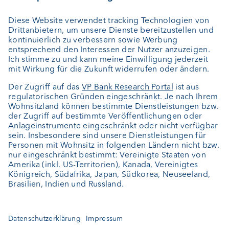
Vermögensplanung
Depotbank
Externer Vermögensverwalter
Private Label Fonds
Investment Consulting
Über uns
Portrait
Jobs
News
Kundenfeedback
Kontakt
Geschäftsbericht
Cookie-Einstellungen
Bleiben Sie informiert