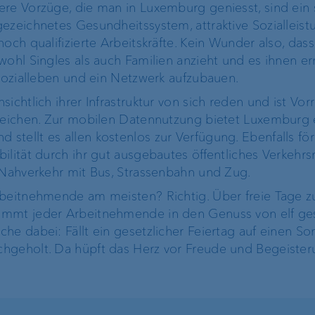
re Vorzüge, die man in Luxemburg geniesst, sind ein 
gezeichnetes Gesundheitssystem, attraktive Sozialleis
och qualifizierte Arbeitskräfte. Kein Wunder also, das
wohl Singles als auch Familien anzieht und es ihnen er
 Sozialleben und ein Netzwerk aufzubauen.
ichtlich ihrer Infrastruktur von sich reden und ist Vor
ereichen. Zur mobilen Datennutzung bietet Luxemburg 
tellt es allen kostenlos zur Verfügung. Ebenfalls för
ilität durch ihr gut ausgebautes öffentliches Verkehr
 Nahverkehr mit Bus, Strassenbahn und Zug.
rbeitnehmende am meisten? Richtig. Über freie Tage 
ommt jeder Arbeitnehmende in den Genuss von elf ges
he dabei: Fällt ein gesetzlicher Feiertag auf einen So
hgeholt. Da hüpft das Herz vor Freude und Begeister