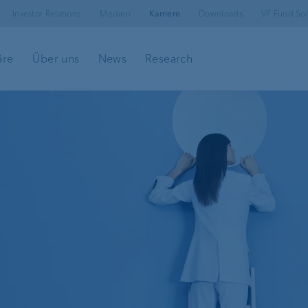
Investor Relations
Medien
Karriere
Downloads
VP Fund Sol
äre
Über uns
News
Research
ing