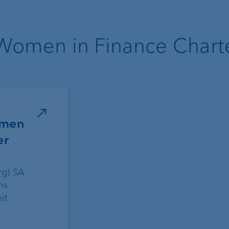
omen in Finance Chart
omen
er
rg) SA
ns
it