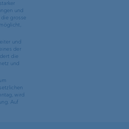
starker
tungen und
s die grosse
möglicht,
reiter und
eines der
dert die
snetz und
zum
etzlichen
nntag, wird
ung. Auf