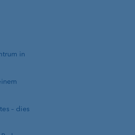
ntrum in
einem
tes – dies