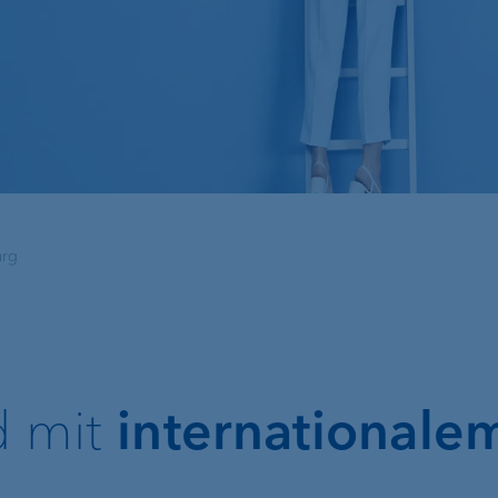
g
urg
Lombardkredit
Kundenportal
r
e-banking
d mit
internationalem
VP Bank Connect