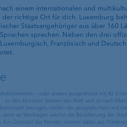
ach einem internationalen und multikultu
ProDF
g der richtige Ort für dich. Luxemburg be
discher Staatsangehöriger aus über 160 L
VP Bank Developer
 Sprachen sprechen. Neben den drei offizi
Portal
Luxemburgisch, Französisch und Deutsch –
itet.
te
Unternehmensstrategie
Die Marke VP Bank
Engagement
ratkilometern – oder anders ausgedrückt mit 82 Kilo
Unsere Geschichte
– zu den kleinsten Staaten der Welt und ist nach Malt
rbeitsmarkt bezogen, stellen die geografischen und na
Nachhaltigkeit
, denn an Werktagen wächst die Bevölkerung der Stad
 Ein Grossteil der Pendler stammt dabei aus Frankreic
Compliance,