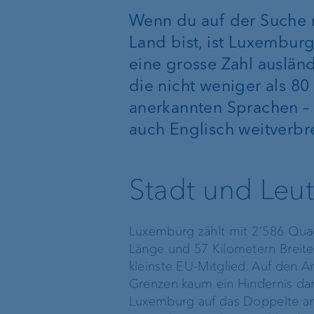
Wenn du auf der Suche n
Private Label Fonds
Land bist, ist Luxembur
eine grosse Zahl auslän
Investment Consulting
die nicht weniger als 80
anerkannten Sprachen – 
Vermögensverwaltung
auch Englisch weitverbre
Stadt und Leu
Die Welt der VP Bank
Verwaltungsrat
Standort Liechtenstein
Group Executive
Luxemburg zählt mit 2'586 Quad
Management
Länge und 57 Kilometern Breite 
kleinste EU-Mitglied. Auf den A
Standort Schweiz
Grenzen kaum ein Hindernis dar
Standortleitung
Luxemburg auf das Doppelte an.
Standort Luxemburg