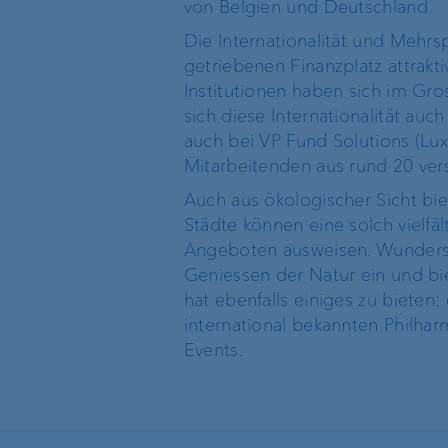
von Belgien und Deutschland.
Organigramm
Die Internationalität und Mehrsp
Standort Singapur
getriebenen Finanzplatz attrakt
Institutionen haben sich im Gro
sich diese Internationalität au
Standort BVI
auch bei VP Fund Solutions (Lu
Mitarbeitenden aus rund 20 ve
Auch aus ökologischer Sicht bi
Städte können eine solch vielf
Angeboten ausweisen. Wunders
Geniessen der Natur ein und bi
hat ebenfalls einiges zu bieten
international bekannten Philha
Events.