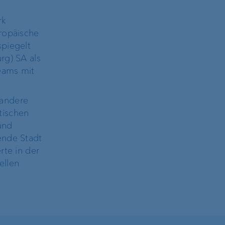
rk
uropäische
spiegelt
rg) SA als
eams mit
 andere
tischen
und
ende Stadt
rte in der
ellen