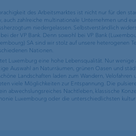
Operational Risk und
rachigkeit des Arbeitsmarktes ist nicht nur für den sta
Tax Compliance
iv, auch zahlreiche multinationale Unternehmen und e
ssherzogtum niedergelassen. Selbstverständlich wider
Risikomanagement
ch bei der VP Bank. Denn sowohl bei VP Bank (Luxembou
xembourg) SA sind wir stolz auf unsere heterogenen T
rschiedenen Nationen.
Kundenfeedback-
etet Luxemburg eine hohe Lebensqualität. Nur wenige
Management
ältige Auswahl an Naturräumen, grünen Oasen und städ
chöne Landschaften laden zum Wandern, Velofahren 
eten viele Möglichkeiten zur Entspannung. Die pulsier
: ein abwechslungsreiches Nachtleben, klassische Konze
rmonie Luxembourg oder die unterschiedlichsten kultur