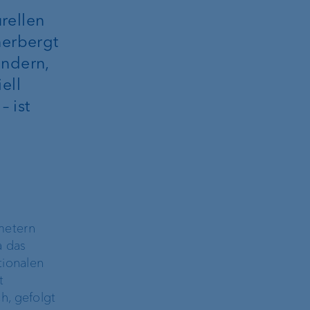
rellen
herbergt
ändern,
ell
 ist
metern
a das
tionalen
t
h, gefolgt