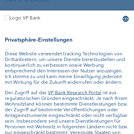
Dienstleistungen
Geld anlegen
Vermögensverwaltung
Vermögensplanung
Depotbank
Externer Vermögensverwalter
Private Label Fonds
Investment Consulting
Über uns
Portrait
Jobs
News
Kundenfeedback
Kontakt