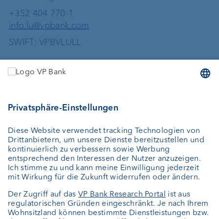
+352 404 770-1
info.lu@vpbank.com
SWIFT: VPBVLULL
Dienstleistungen
Geld anlegen
Vermögensverwaltung
Vermögensplanung
Depotbank
Externer Vermögensverwalter
Private Label Fonds
Investment Consulting
Über uns
Portrait