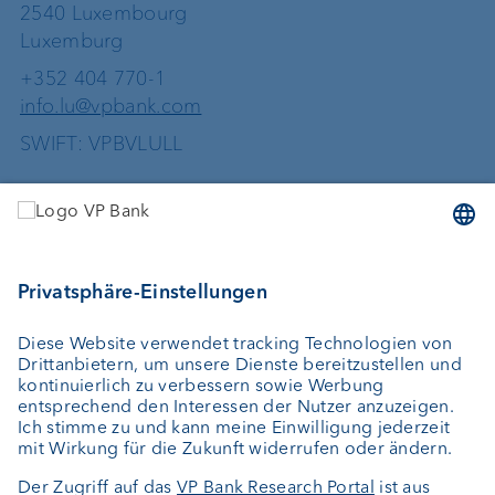
2540 Luxembourg
Luxemburg
+352 404 770-1
info.lu@vpbank.com
SWIFT: VPBVLULL
Dienstleistungen
Geld anlegen
Vermögensverwaltung
Vermögensplanung
Depotbank
Externer Vermögensverwalter
Private Label Fonds
Investment Consulting
Über uns