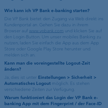
Kontoauszügen
Nachrichten
Superuser
VP Bank Connect
eBill
Wie kann ich VP Bank e-banking starten?
Die VP Bank bietet den Zugang via Web direkt ins
Kundenportal an. Gehen Sie dazu in ihrem
Browser auf
www.vpbank.com
und klicken Sie auf
den Login-Button. Um unser mobiles Banking zu
nutzen, laden Sie einfach die App aus dem App
Store oder Google Play Store herunter und
melden sich an.
Kann man die voreingestellte Logout-Zeit
ändern?
Ja, dies ist unter
Einstellungen > Sicherheit >
Automatisches Logout
möglich. Es stehen
verschiedene Zeiten zur Verfügung.
Warum funktioniert das Login der VP Bank e-
banking App mit dem Fingerprint / der Face-ID