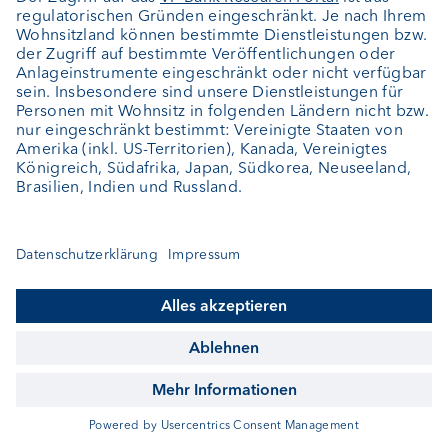
Bank Kundenportal. Es dient als zusätzliches
Sicherheitselement, neben Benutzername und
Passwort. Die App arbeitet mit einem
asymmetrischen Verschlüsselungsverfahren. Der
Connect-Code wird dazu verwendet, um auf
Ihrem mobilen Gerät einen Connect-Token zu
erstellen. Der Token wird anschliessend
verwendet, um die Login-Anfragen und
Zahlungsaufträge digital zu unterzeichnen. Somit
ermöglicht die App der VP Bank Ihre digitale
Unterschrift zu verifizieren.
Warum brauche ich die VP Bank Connect App?
Der VP Bank sind sichere Verbindungen im
Kundenportal ein zentrales Anliegen. Damit wir
einen möglichst hohen Standard garantieren
können, bedarf es stets des Einsatzes neuer
Sicherheitstechnologien.