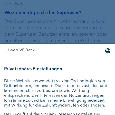
die User.
Wozu benötige ich den Superuser?
Der Superuser ist eine Art Administrations-User.
Sie können in einem e-banking plus Vertrag mit
dem Superuser Benutzer erstellen, sperren oder
annullieren sowie die notwendigen Rechte und
Kunden zuteilen.
Link zum Handbuch:
Benutzerhandbuch
VP Bank Connect
Was ist die VP Bank Connect?
VP Bank Connect ist ein sicheres, kostenloses
und unabhängiges Login-Verfahren für das VP