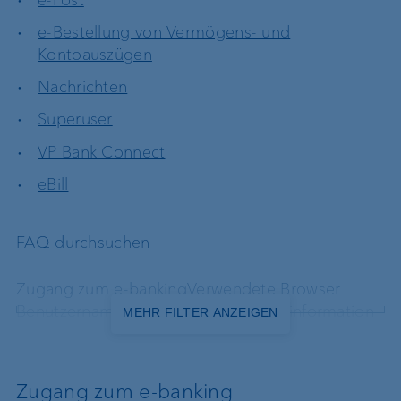
e-Bestellung von Vermögens- und
Kontoauszügen
Nachrichten
Superuser
VP Bank Connect
eBill
FAQ durchsuchen
Zugang zum e-banking
Verwendete Browser
Benutzername / Passwort
Vermögensinformation
MEHR FILTER ANZEIGEN
Zahlungen ins In- und Ausland
Daueraufträge
ISO-20022 und QRR
Börse / Geldmarkt
e-Post
e-Bestellung von Vermögens- und
Zugang zum e-banking