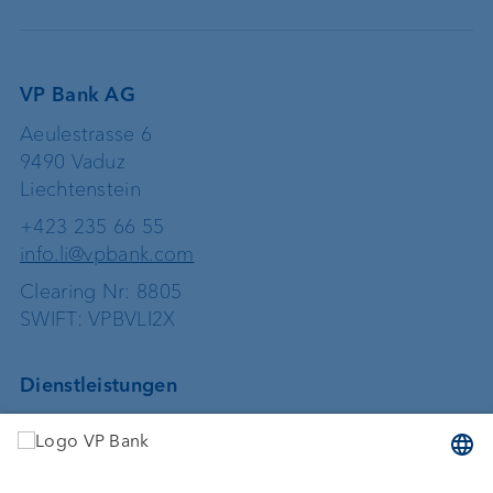
VP Bank AG
Aeulestrasse 6
9490 Vaduz
Liechtenstein
+423 235 66 55
info.li@vpbank.com
Clearing Nr: 8805
SWIFT: VPBVLI2X
Dienstleistungen
Geld anlegen
Vermögensverwaltung
Vermögensplanung