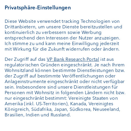
Depotbank
Externer Vermögensverwalter
Private Label Fonds
Investment Consulting
Über uns
Portrait
Jobs
News
Downloads
Kundenfeedback
Kontakt
Newsletter
Geschäftsbericht
Cookie-Einstellungen
Bleiben Sie informiert