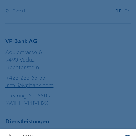
Global
DE
EN
VP Bank AG
Aeulestrasse 6
9490 Vaduz
Liechtenstein
+423 235 66 55
info.li@vpbank.com
Clearing Nr: 8805
SWIFT: VPBVLI2X
Dienstleistungen
Geld anlegen