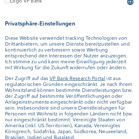
Vermögensverwaltung
Vermögensplanung
Depotbank
Externer Vermögensverwalter
Private Label Fonds
Investment Consulting
Über uns
Portrait
Jobs
News
Downloads
Kundenfeedback
Kontakt
Newsletter
Geschäftsbericht
Cookie-Einstellungen