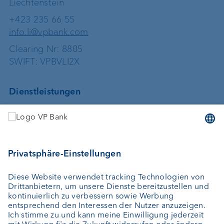
Liechtenstein
+423 235 66 55
info.li@vpbank.com
Clearing Nr: 8805
SWIFT: VPBVLI2X
Dienstleistungen
Geld anlegen
Vermögensverwaltung
Vermögensplanung
Depotbank
Externer Vermögensverwalter
Private Label Fonds
Investment Consulting
Über uns