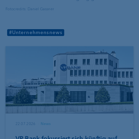
Fotocredits: Daniel Gassner
#Unternehmensnews
22.07.2026
News
VP Bank fokussiert sich künftig auf