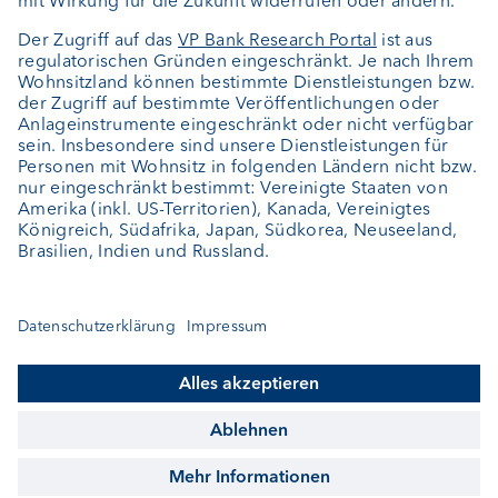
Portrait
Jobs
News
Downloads
Kundenfeedback
Kontakt
Newsletter
Geschäftsbericht
Cookie-Einstellungen
Bleiben Sie informiert
© VP Bank AG - Alle Rechte vorbehalten.
Impressum
Disclaimer
Datenschutz