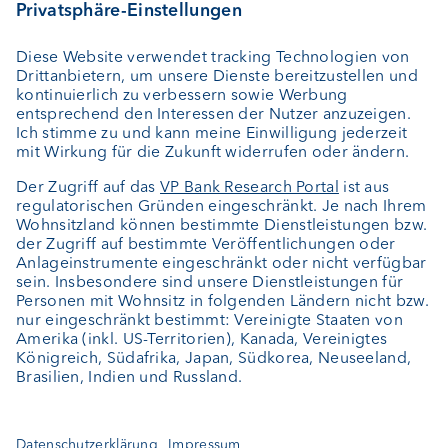
Externer Vermögensverwalter
Private Label Fonds
Investment Consulting
Über uns
Portrait
Jobs
News
Downloads
Kundenfeedback
Kontakt
Newsletter
Geschäftsbericht
Cookie-Einstellungen
Bleiben Sie informiert