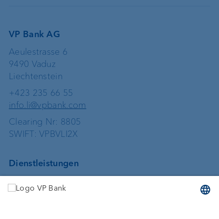
VP Bank AG
Aeulestrasse 6
9490 Vaduz
Liechtenstein
+423 235 66 55
info.li@vpbank.com
Clearing Nr: 8805
SWIFT: VPBVLI2X
Dienstleistungen
Geld anlegen
Vermögensverwaltung
Vermögensplanung
Depotbank