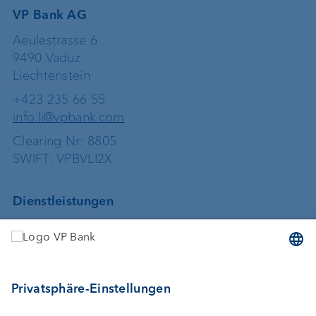
VP Bank AG
Aeulestrasse 6
9490 Vaduz
Liechtenstein
+423 235 66 55
info.li@vpbank.com
Clearing Nr: 8805
SWIFT: VPBVLI2X
Dienstleistungen
Geld anlegen
Vermögensverwaltung
Vermögensplanung
Depotbank
Externer Vermögensverwalter
Private Label Fonds