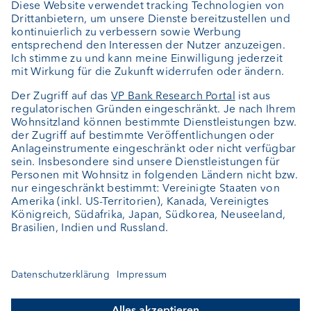
Investment Consulting
Über uns
Portrait
Jobs
News
Downloads
Kundenfeedback
Kontakt
Newsletter
Geschäftsbericht
Cookie-Einstellungen
Bleiben Sie informiert