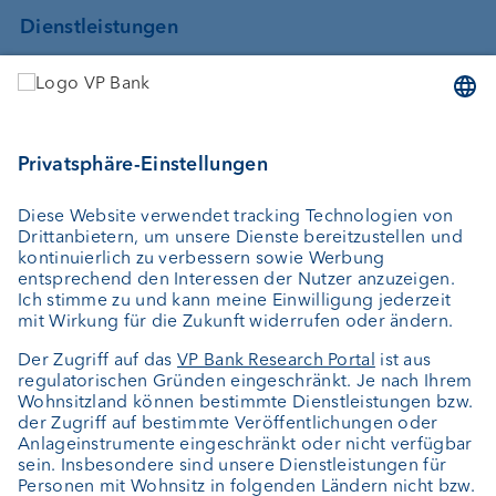
Dienstleistungen
Geld anlegen
Vermögensverwaltung
Vermögensplanung
Depotbank
Externer Vermögensverwalter
Private Label Fonds
Investment Consulting
Über uns
Portrait
Jobs
News
Downloads
Kundenfeedback
Kontakt