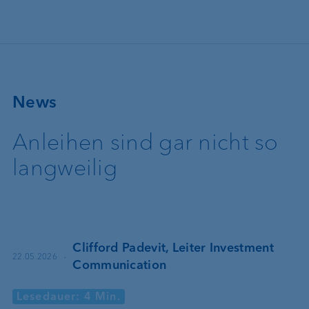
Direkt zum Inhalt
News
Anleihen sind gar nicht so
langweilig
Clifford Padevit, Leiter Investment
·
22.05.2026
Communication
Lesedauer: 4 Min.