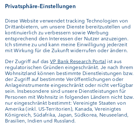
Vermögensverwaltung
Vermögensplanung
Depotbank
Externer Vermögensverwalter
Private Label Fonds
Investment Consulting
Über uns
Portrait
Jobs
News
Kundenfeedback
Kontakt
Geschäftsbericht
Cookie-Einstellungen
Bleiben Sie informiert