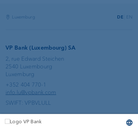
Luxemburg
DE
EN
VP Bank (Luxembourg) SA
2, rue Edward Steichen
2540 Luxembourg
Luxemburg
+352 404 770-1
info.lu@vpbank.com
SWIFT: VPBVLULL
Dienstleistungen
Geld anlegen