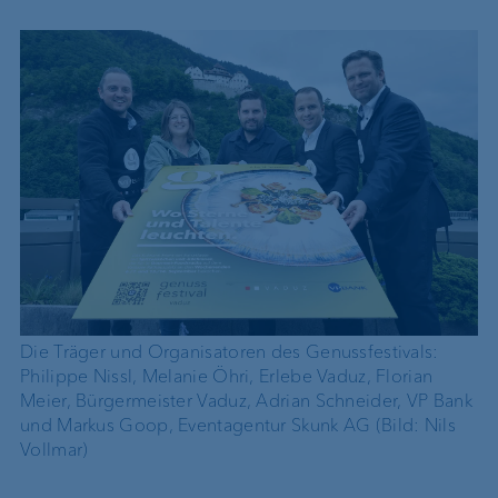
Die Träger und Organisatoren des Genussfestivals:
Philippe Nissl, Melanie Öhri, Erlebe Vaduz, Florian
Meier, Bürgermeister Vaduz, Adrian Schneider, VP Bank
und Markus Goop, Eventagentur Skunk AG (Bild: Nils
Vollmar)