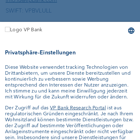
SWIFT: VPBVLULL
Dienstleistungen
Geld anlegen
Vermögensverwaltung
Vermögensplanung
Depotbank
Externer Vermögensverwalter
Private Label Fonds
Investment Consulting
Über uns
Portrait
Jobs
News