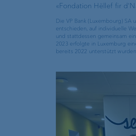
«Fondation Hëllef fir d'
Private Label Fonds
Die VP Bank (Luxembourg) SA u
Investment Consulting
entschieden, auf individuelle 
und stattdessen gemeinsam ein
2023 erfolgte in Luxemburg ei
Vermögensverwaltung
bereits 2022 unterstützt wurden
Die Welt der VP Bank
Verwaltungsrat
Standort Liechtenstein
Group Executive
Management
Standort Schweiz
Standortleitung
Standort Luxemburg