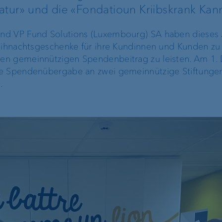
Natur» und die «Fondatioun Kriibskrank Kan
ProDF
nd VP Fund Solutions (Luxembourg) SA haben dieses 
VP Bank Developer
Weihnachtsgeschenke für ihre Kundinnen und Kunden zu 
en gemeinnützigen Spendenbeitrag zu leisten. Am 1
Portal
ne Spendenübergabe an zwei gemeinnützige Stiftungen
.
Unternehmensstrategie
Die Marke VP Bank
Engagement
Unsere Geschichte
Nachhaltigkeit
Compliance,