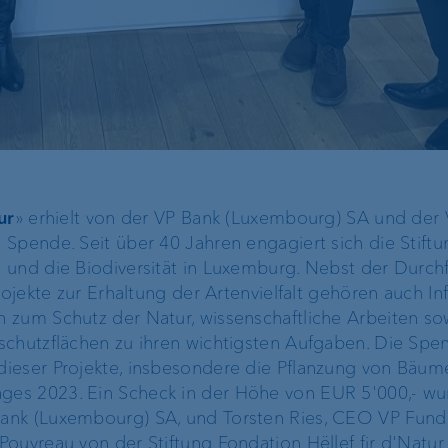
ur
» erhielt von der VP Bank (Luxembourg) SA und der
Spende. Seit über 40 Jahren engagiert sich die Stiftu
 und die Biodiversität in Luxemburg. Nebst der Durch
rojekte zur Erhaltung der Artenvielfalt gehören auch I
 zum Schutz der Natur, wissenschaftliche Arbeiten so
schutzflächen zu ihren wichtigsten Aufgaben. Die Spe
ieser Projekte, insbesondere die Pflanzung von Bäum
es 2023. Ein Scheck in der Höhe von EUR 5'000,- wu
ank (Luxembourg) SA, und Torsten Ries, CEO VP Fund
ouvreau von der Stiftung Fondation Hëllef fir d'Natu