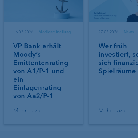
16.07.2026
Medienmitteilung
27.03.2026
News
VP Bank erhält
Wer früh
Moody’s-
investiert, s
Emittentenrating
sich finanzi
von A1/P-1 und
Spielräume
ein
Einlagenrating
von Aa2/P-1
Mehr dazu
Mehr dazu