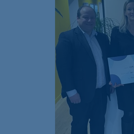
Organigramm
Standort Singapur
Standort BVI