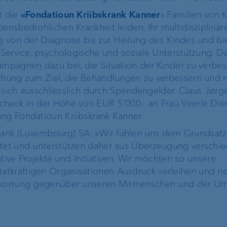
t die
«Fondatioun Kriibskrank Kanner
» Familien von K
bensbedrohlichen Krankheit leiden. Ihr multidisziplinä
ng von der Diagnose bis zur Heilung des Kindes und bi
n Service, psychologische und soziale Unterstützung. D
ampagnen dazu bei, die Situation der Kinder zu verbes
schung zum Ziel, die Behandlungen zu verbessern und 
ert sich ausschliesslich durch Spendengelder. Claus Jør
check in der Höhe von EUR 5'000,- an Frau Veerle Die
ung Fondatioun Kriibskrank Kanner.
ank (Luxembourg) SA: «Wir fühlen uns dem Grundsatz
htet und unterstützen daher aus Überzeugung verschi
tative Projekte und Initiativen. Wir möchten so unsere
atkräftigen Organisationen Ausdruck verleihen und 
ntwortung gegenüber unseren Mitmenschen und der Um