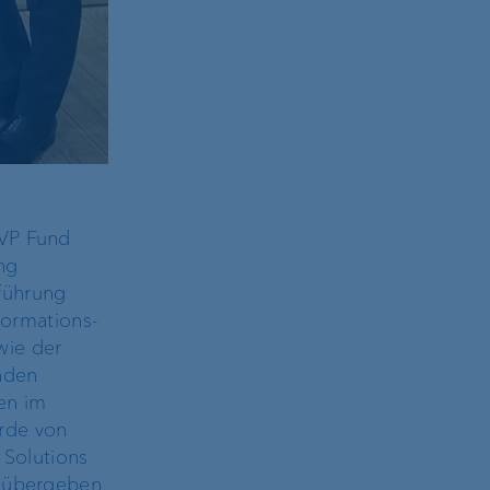
 VP Fund
ng
führung
nformations-
wie der
nden
en im
rde von
 Solutions
r übergeben.