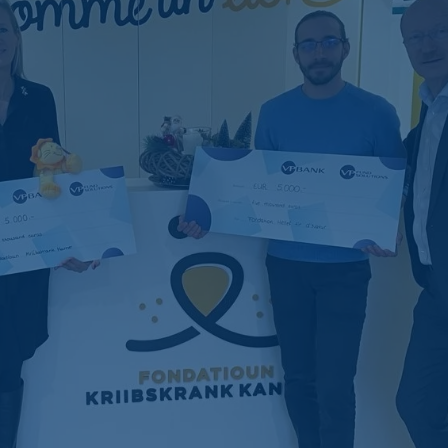
Operational Risk und
Tax Compliance
Risikomanagement
Kundenfeedback-
Management