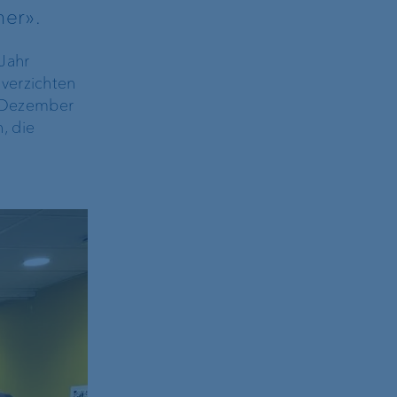
ner».
Jahr
verzichten
. Dezember
, die