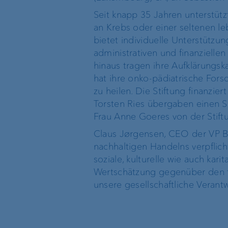
Seit knapp 35 Jahren unterstütz
an Krebs oder einer seltenen le
bietet individuelle Unterstützu
administrativen und finanzielle
hinaus tragen ihre Aufklärungsk
hat ihre onko-pädiatrische For
zu heilen. Die Stiftung finanzi
Torsten Ries übergaben einen S
Frau Anne Goeres von der Stift
Claus Jørgensen, CEO der VP B
nachhaltigen Handelns verpflic
soziale, kulturelle wie auch kari
Wertschätzung gegenüber den t
unsere gesellschaftliche Vera