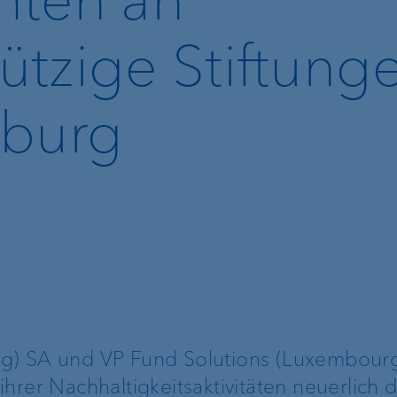
tzige Stiftung
g
mburg
Lombardkredit
Kundenportal
r
e-banking
g) SA und VP Fund Solutions (Luxembour
VP Bank Connect
hrer Nachhaltigkeitsaktivitäten neuerlich d