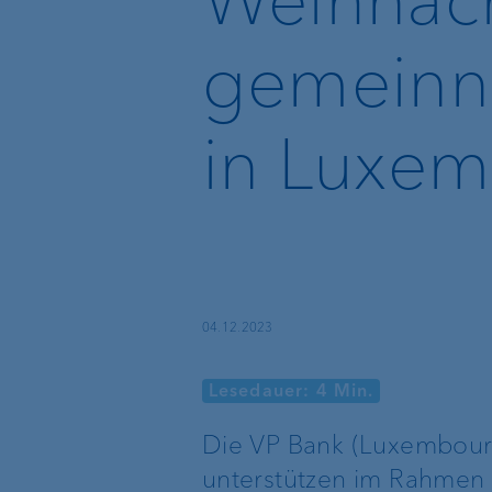
Recommender
gemeinnü
Echtzeitüberweisun
und VoP
in Luxe
VP Bank Developer
Portal
Basisdienstleistungen
Externe
04.12.2023
Vermögensverwalte
Lesedauer: 4 Min.
Execution Only
Treuhänder &
Die VP Bank (Luxembour
Rechtsanwälte
Depotbank
unterstützen im Rahmen i