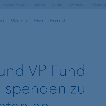
Investor Relations
Medien
Karriere
Downloads
VP Fund Sol
äre
Über uns
News
Research
und VP Fund
ing
s spenden zu
hten an