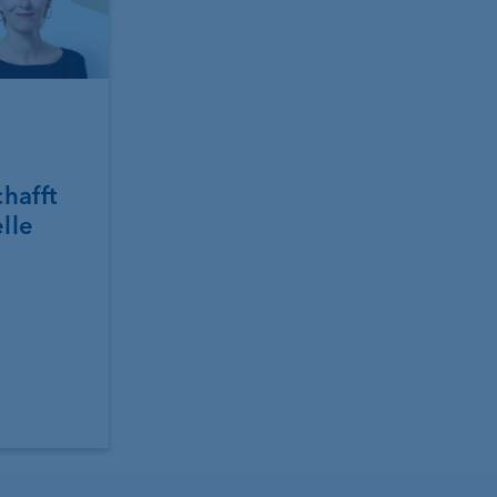
chafft
elle