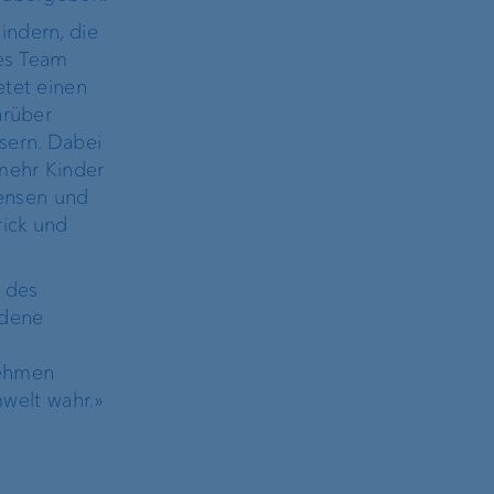
indern, die
res Team
etet einen
arüber
sern. Dabei
mehr Kinder
gensen und
rick und
 des
edene
nehmen
welt wahr.»