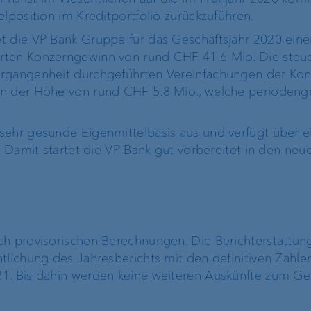
elposition im Kreditportfolio zurückzuführen.
Operational Risk und
Tax Compliance
t die VP Bank Gruppe für das Geschäftsjahr 2020 eine
rten Konzerngewinn von rund CHF 41.6 Mio. Die steue
ergangenheit durchgeführten Vereinfachungen der Kon
Risikomanagement
in der Höhe von rund CHF 5.8 Mio., welche perioden
Kundenfeedback-
sehr gesunde Eigenmittelbasis aus und verfügt über e
Management
. Damit startet die VP Bank gut vorbereitet in den neu
ch provisorischen Berechnungen. Die Berichterstattu
tlichung des Jahresberichts mit den definitiven Zahle
21. Bis dahin werden keine weiteren Auskünfte zum G