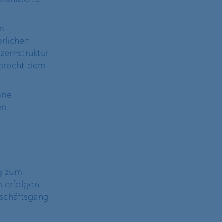
n
rlichen
zernstruktur
gerecht dem
ine
en
ng zum
n erfolgen
eschäftsgang