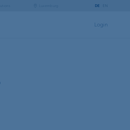
utions
Luxemburg
DE
EN
Login
P