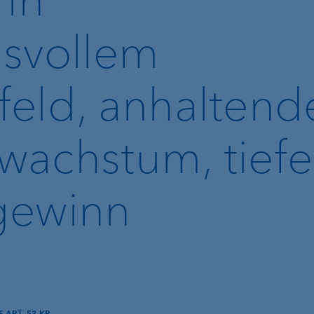
svollem
g
eld, anhaltend
achstum, tiefe
gewinn
Lombardkredit
Kundenportal
r
e-banking
VP Bank Connect