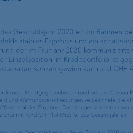
 ART. 53 KR
ProDF
VP Bank Developer
r das Geschäftsjahr 2020 ein im Rahmen de
Portal
felds stabiles Ergebnis und ein anhaltend
und der im Frühjahr 2020 kommunizierte
er Einzelposition im Kreditportfolio ist g
eduzierten Konzerngewinn von rund CHF 4
Unternehmensstrategie
Die Marke VP Bank
fordernder Marktgegebenheiten rund um die Corona-
Engagement
feld und Währungsverschiebungen verzeichnete die VP
Unsere Geschichte
020 ein stabiles Ergebnis. Das Neugeldwachstum war 
Nachhaltigkeit
reichte mit rund CHF 1.4 Mrd. für das Gesamtjahr ein
Compliance,
ns ist im Wesentlichen auf die im Frühjahr 2020 kom