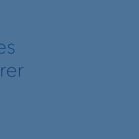
es
rer