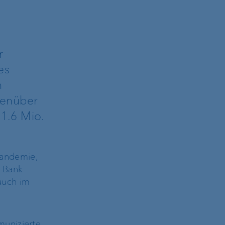
r
es
n
egenüber
1.6 Mio.
Pandemie,
 Bank
auch im
munizierte