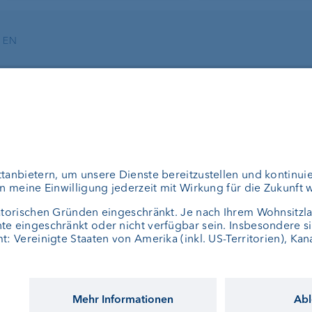
EN
ungen
Über uns
en
Portrait
erwaltung
Jobs
planung
News
Kundenfeedback
ermögensverwalter
Kontakt
el Fonds
Geschäftsbericht
Consulting
Cookie-Einstellungen
Impressum
Discl