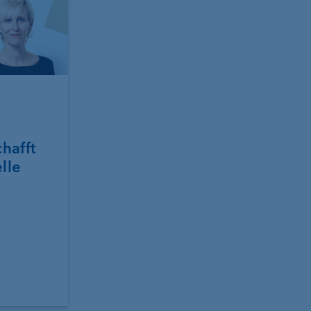
chafft
elle