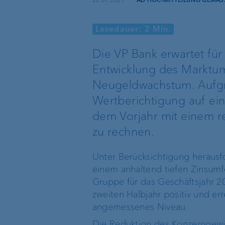
22.01.2021
·
AD HOC-MITTEILUNG GEMÄSS
Private Label Fonds
Lesedauer: 2 Min.
Investment Consulting
Die VP Bank erwartet fü
Entwicklung des Marktum
Vermögensverwaltung
Neugeldwachstum. Aufgr
Wertberichtigung auf ein
dem Vorjahr mit einem r
zu rechnen.
Die Welt der VP Bank
Verwaltungsrat
Unter Berücksichtigung heraus
Standort Liechtenstein
Group Executive
einem anhaltend tiefen Zinsum
Management
Gruppe für das Geschäftsjahr 2
Standort Schweiz
zweiten Halbjahr positiv und er
Standortleitung
angemessenes Niveau.
Standort Luxemburg
Die Reduktion des Konzerngewin