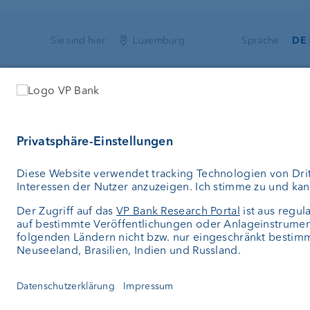
Sie sind hier:
Luxemburg
Sprache:
DE
VP Bank (Luxembourg) SA
Dienstleist
2, rue Edward Steichen
Geld anleg
2540 Luxembourg
Vermögensv
Luxemburg
Vermögens
Depotbank
+352 404 770-1
Externer V
info.lu@vpbank.com
Private Lab
SWIFT: VPBVLULL
Investment 
© VP Bank AG - Alle Rechte vorbehalten.