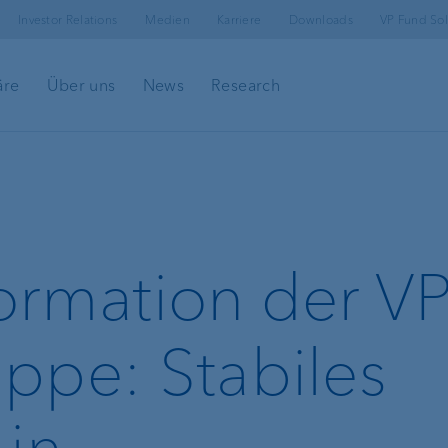
Investor Relations
Medien
Karriere
Downloads
VP Fund Sol
äre
Über uns
News
Research
ormation der V
ing
ppe: Stabiles
 in