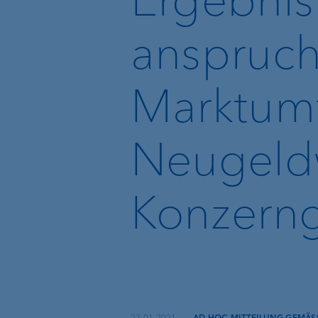
Recommender
anspruch
Echtzeitüberweisun
und VoP
Marktumf
VP Bank Developer
Portal
Neugeldw
Konzern
Basisdienstleistungen
Externe
Vermögensverwalte
Execution Only
Treuhänder &
Rechtsanwälte
Depotbank