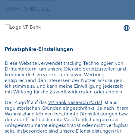
SWIFT: VPBVLULL
Dienstleistungen
Geld anlegen
Vermögensverwaltung
Vermögensplanung
Depotbank
Externer Vermögensverwalter
Private Label Fonds
Investment Consulting
Über uns
Portrait
Jobs
News
Kundenfeedback