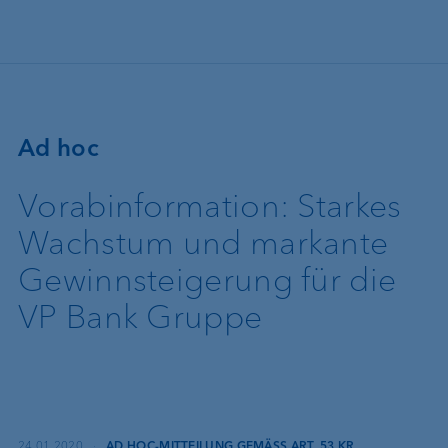
Direkt zum Inhalt
Ad hoc
Vorabinformation: Starkes
Wachstum und markante
Gewinnsteigerung für die
VP Bank Gruppe
24.01.2020
·
AD HOC-MITTEILUNG GEMÄSS ART. 53 KR