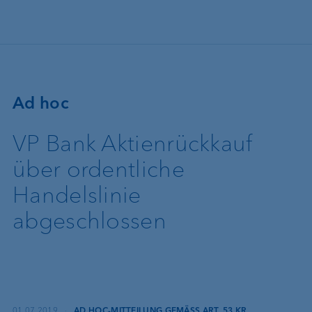
Direkt zum Inhalt
Ad hoc
VP Bank Aktienrückkauf
über ordentliche
Handelslinie
abgeschlossen
01.07.2019
·
AD HOC-MITTEILUNG GEMÄSS ART. 53 KR