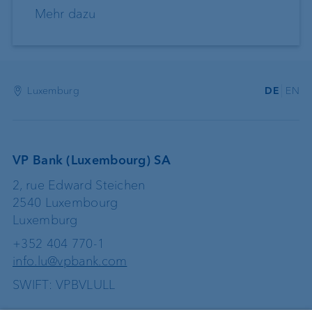
Mehr dazu
Luxemburg
DE
EN
VP Bank (Luxembourg) SA
2, rue Edward Steichen
2540 Luxembourg
Luxemburg
+352 404 770-1
info.lu@vpbank.com
SWIFT: VPBVLULL