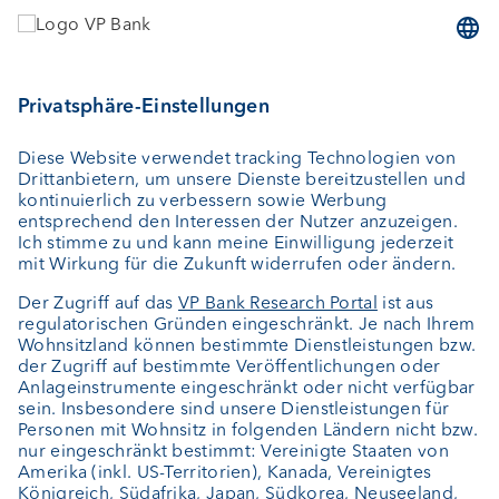
Dienstleistungen
Geld anlegen
Vermögensverwaltung
Vermögensplanung
Depotbank
Externer Vermögensverwalter
Private Label Fonds
Investment Consulting
Über uns
Portrait
Jobs
News
Kundenfeedback
Kontakt
Geschäftsbericht