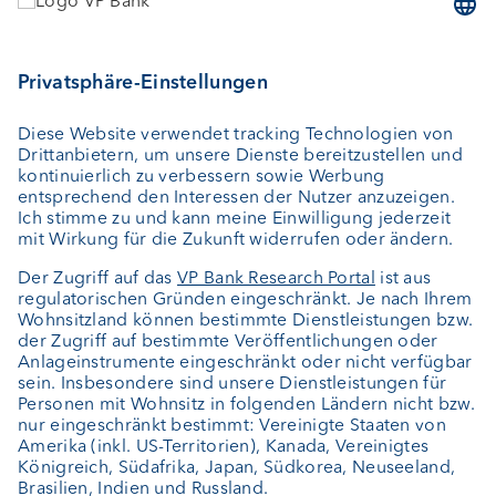
Geld anlegen
Vermögensverwaltung
Vermögensplanung
Depotbank
Externer Vermögensverwalter
Private Label Fonds
Investment Consulting
Über uns
Portrait
Jobs
News
Kundenfeedback
Kontakt
Geschäftsbericht
Cookie-Einstellungen