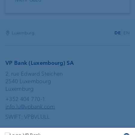
Luxemburg
DE
EN
VP Bank (Luxembourg) SA
2, rue Edward Steichen
2540 Luxembourg
Luxemburg
+352 404 770-1
info.lu@vpbank.com
SWIFT: VPBVLULL
Dienstleistungen