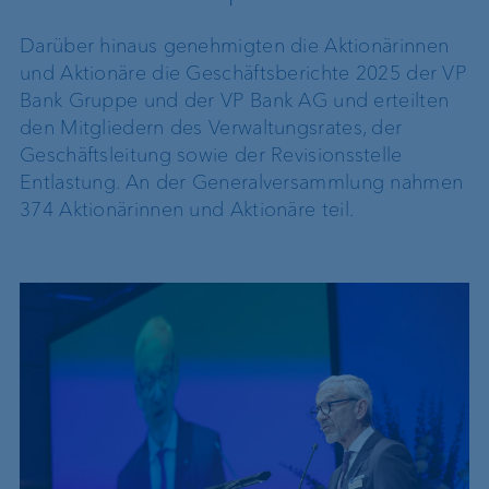
Darüber hinaus genehmigten die Aktionärinnen
und Aktionäre die Geschäftsberichte 2025 der VP
Bank Gruppe und der VP Bank AG und erteilten
den Mitgliedern des Verwaltungsrates, der
Geschäftsleitung sowie der Revisionsstelle
Entlastung. An der Generalversammlung nahmen
374 Aktionärinnen und Aktionäre teil.