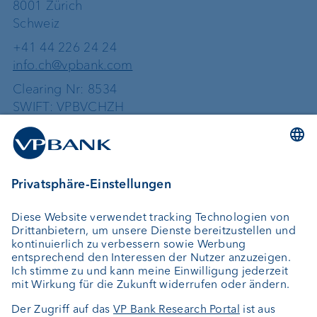
8001 Zürich
Schweiz
+41 44 226 24 24
info.ch@vpbank.com
Clearing Nr: 8534
SWIFT: VPBVCHZH
Dienstleistungen
Geld anlegen
Vermögensverwaltung
Vermögensplanung
Externer Vermögensverwalter
Private Label Fonds
Investment Consulting
Über uns