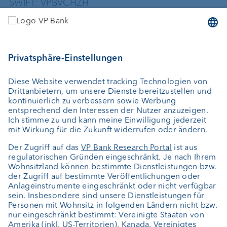
SWIFT: VPBVCHZH
Dienstleistungen
Geld anlegen
Vermögensverwaltung
Vermögensplanung
Externer Vermögensverwalter
Private Label Fonds
Investment Consulting
Über uns
Portrait
Jobs
News
Kundenfeedback
Kontakt
Geschäftsbericht