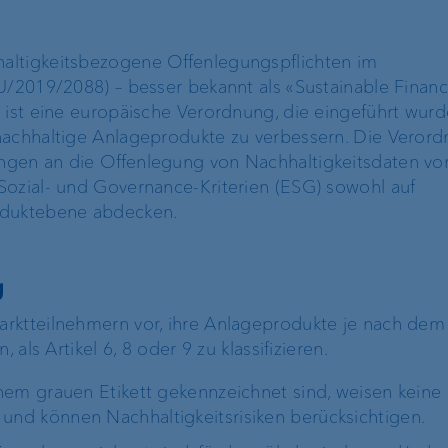
altigkeitsbezogene Offenlegungspflichten im
g
U/2019/2088) – besser bekannt als «Sustainable Finan
 ist eine europäische Verordnung, die eingeführt wurd
nachhaltige Anlageprodukte zu verbessern. Die Veror
gen an die Offenlegung von Nachhaltigkeitsdaten vor,
Sozial- und Governance-Kriterien (ESG) sowohl auf
oduktebene abdecken.
g
Lombardkredit
Kundenportal
rktteilnehmern vor, ihre Anlageprodukte je nach dem
r
 als Artikel 6, 8 oder 9 zu klassifizieren.
e-banking
einem grauen Etikett gekennzeichnet sind, weisen keine
und können Nachhaltigkeitsrisiken berücksichtigen.
VP Bank Connect