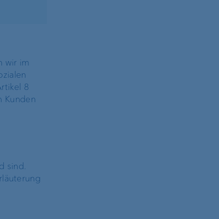
n wir im
ozialen
tikel 8
den Kunden
d sind.
rläuterung