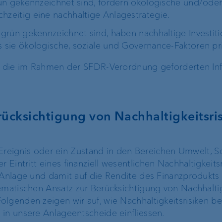
grün gekennzeichnet sind, fördern ökologische und/oder
hzeitig eine nachhaltige Anlagestrategie.
ProDF
lgrün gekennzeichnet sind, haben nachhaltige Investiti
s sie ökologische, soziale und Governance-Faktoren pri
VP Bank Developer
Portal
n, die im Rahmen der SFDR-Verordnung geforderten In
ücksichtigung von Nachhaltigkeitsri
Unternehmensstrategie
Die Marke VP Bank
n Ereignis oder ein Zustand in den Bereichen Umwelt, S
Engagement
Eintritt eines finanziell wesentlichen Nachhaltigkeitsr
Unsere Geschichte
 Anlage und damit auf die Rendite des Finanzprodukts 
ematischen Ansatz zur Berücksichtigung von Nachhaltig
Nachhaltigkeit
lgenden zeigen wir auf, wie Nachhaltigkeitsrisiken be
in unsere Anlageentscheide einfliessen.
Compliance,