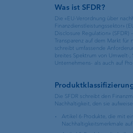
Recommender
Was ist SFDR?
Die «EU-Verordnung über nachh
Echtzeitüberweisun
Finanzdienstleistungssektor» (E
und VoP
Disclosure Regulation» (SFDR) –
Transparenz auf dem Markt für 
schreibt umfassende Anforderun
VP Bank Developer
breites Spektrum von Umwelt-, 
Portal
Unternehmens- als auch auf Pr
Produktklassifizierun
Basisdienstleistungen
Externe
Die SFDR schreibt den Finanzma
Vermögensverwalte
Nachhaltigkeit, den sie aufweisen,
Execution Only
Treuhänder &
Artikel 6-Produkte, die mit 
Rechtsanwälte
Nachhaltigkeitsmerkmale auf 
Depotbank