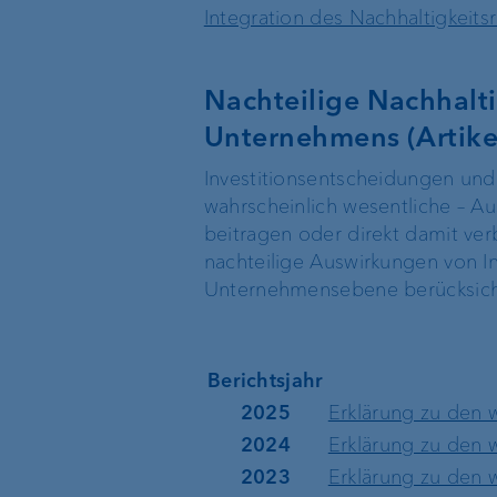
Integration des Nachhaltigkeit
Organigramm
Standort Singapur
Nachteilige Nachhalt
Standort BVI
Unternehmens (Artike
Investitionsentscheidungen und
wahrscheinlich wesentliche – Au
beitragen oder direkt damit verb
nachteilige Auswirkungen von In
Unternehmensebene berücksich
Berichtsjahr
2025
Erklärung zu den 
2024
Erklärung zu den 
2023
Erklärung zu den 