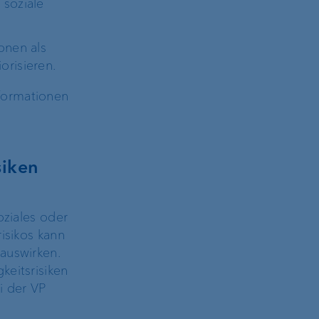
 soziale
onen als
orisieren.
formationen
siken
oziales oder
isikos kann
auswirken.
keitsrisiken
i der VP