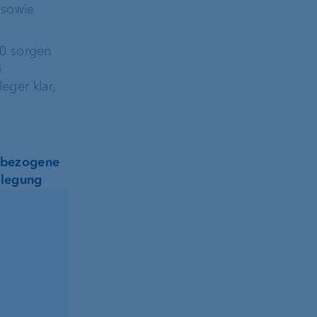
 sowie
10 sorgen
i
eger klar,
sbezogene
nlegung