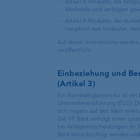
Artikel 8-Produkte, die hell
Merkmale und verfolgen gleic
Private Label Fonds
Artikel 9-Produkte, die dunke
Hauptziel, was bedeutet, das
Investment Consulting
Auf dieser Internetseite werde
Vermögensverwaltung
veröffentlicht.
Einbeziehung und Ber
Die Welt der VP Bank
Verwaltungsrat
(Artikel 3)
Ein Nachhaltigkeitsrisiko ist ei
Standort Liechtenstein
Group Executive
Unternehmensführung (ESG). Der 
Management
sich negativ auf den Wert einer
Die VP Bank verfolgt einen syst
Standort Schweiz
bei Anlageentscheidungen. Im Fo
Standortleitung
Bank berücksichtigt werden und 
Standort Luxemburg