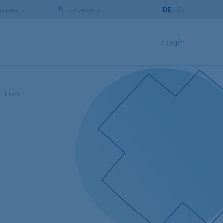
utions
Luxemburg
DE
EN
Login
ichten