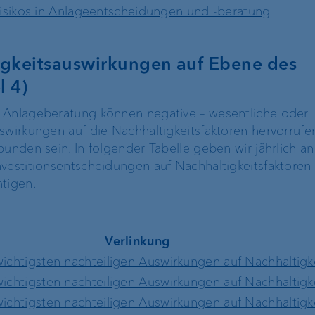
srisikos in Anlageentscheidungen und -beratung
Operational Risk und
Tax Compliance
igkeitsauswirkungen auf Ebene des
Risikomanagement
l 4)
 Anlageberatung können negative – wesentliche oder
Kundenfeedback-
swirkungen auf die Nachhaltigkeitsfaktoren hervorrufe
Management
unden sein. In folgender Tabelle geben wir jährlich an,
vestitionsentscheidungen auf Nachhaltigkeitsfaktoren 
tigen.
Verlinkung
wichtigsten nachteiligen Auswirkungen auf Nachhaltigk
wichtigsten nachteiligen Auswirkungen auf Nachhaltigk
wichtigsten nachteiligen Auswirkungen auf Nachhaltigk