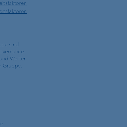
eitsfaktoren
eitsfaktoren
ppe sind
Governance-
n und Werten
er Gruppe.
re