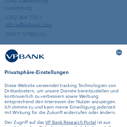
2540 Luxembourg
Luxemburg
+352 404 770-1
info.lu@vpbank.com
SWIFT: VPBVLULL
Dienstleistungen
Geld anlegen
Vermögensverwaltung
Vermögensplanung
Depotbank
Externer Vermögensverwalter
Private Label Fonds
Investment Consulting
Über uns