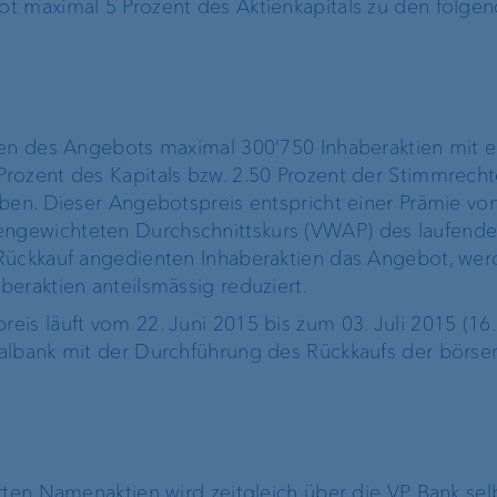
t maximal 5 Prozent des Aktienkapitals zu den folge
ProDF
VP Bank Developer
Portal
men des Angebots maximal 300‘750 Inhaberaktien mit 
rozent des Kapitals bzw. 2.50 Prozent der Stimmrecht
ben. Dieser Angebotspreis entspricht einer Prämie von
ngewichteten Durchschnittskurs (VWAP) des laufende
Rückkauf angedienten Inhaberaktien das Angebot, wer
eraktien anteilsmässig reduziert.
Unternehmensstrategie
Die Marke VP Bank
is läuft vom 22. Juni 2015 bis zum 03. Juli 2015 (16.
albank mit der Durchführung des Rückkaufs der börse
Engagement
Unsere Geschichte
Nachhaltigkeit
Compliance,
rten Namenaktien wird zeitgleich über die VP Bank sel