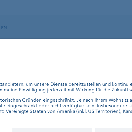
EN
ungen
Über uns
en
Portrait
erwaltung
Jobs
planung
News
Kundenfeedback
ermögensverwalter
Kontakt
el Fonds
Geschäftsbericht
Consulting
Cookie-Einstellungen