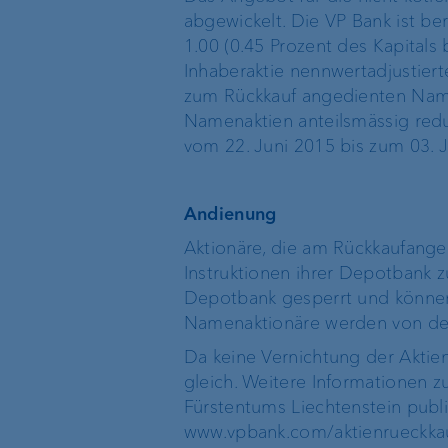
abgewickelt. Die VP Bank ist b
Organigramm
1.00 (0.45 Prozent des Kapital
Standort Singapur
Inhaberaktie nennwertadjustiert
zum Rückkauf angedienten Name
Standort BVI
Namenaktien anteilsmässig redu
vom 22. Juni 2015 bis zum 03. J
Andienung
Aktionäre, die am Rückkaufang
Instruktionen ihrer Depotbank z
Depotbank gesperrt und können
Namenaktionäre werden von der
Da keine Vernichtung der Aktien
gleich. Weitere Informationen 
Fürstentums Liechtenstein publi
www.vpbank.com/aktienrueckkau