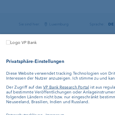
Sie sind hier:
Luxemburg
Sprache:
DE
VP Bank (Luxembourg) SA
Dienstleist
2, rue Edward Steichen
Geld anleg
2540 Luxembourg
Vermögensv
Luxemburg
Vermögens
Depotbank
+352 404 770-1
Externer V
info.lu@vpbank.com
Private Lab
SWIFT: VPBVLULL
Investment 