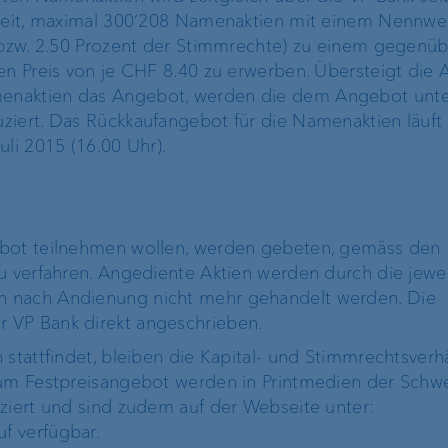
ereit, maximal 300‘208 Namenaktien mit einem Nennw
Operational Risk und
s bzw. 2.50 Prozent der Stimmrechte) zu einem gegenüb
Tax Compliance
en Preis von je CHF 8.40 zu erwerben. Übersteigt die 
naktien das Angebot, werden die dem Angebot unter
Risikomanagement
ziert. Das Rückkaufangebot für die Namenaktien läuft 
uli 2015 (16.00 Uhr).
Kundenfeedback-
Management
ebot teilnehmen wollen, werden gebeten, gemäss den
u verfahren. Angediente Aktien werden durch die jewei
 nach Andienung nicht mehr gehandelt werden. Die
 VP Bank direkt angeschrieben.
 stattfindet, bleiben die Kapital- und Stimmrechtsverhä
zum Festpreisangebot werden in Printmedien der Schw
ziert und sind zudem auf der Webseite unter:
f verfügbar.