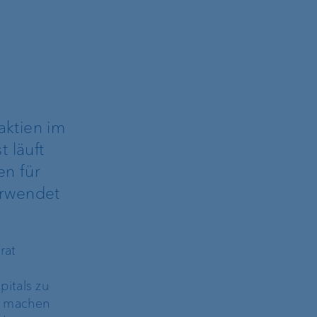
aktien im
 läuft
en für
erwendet
rat
pitals zu
u machen