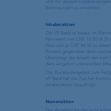
und mit diesem Festpreisangebo
Bedingungen zu erwerben:
Private Label Fonds
Investment Consulting
Inhaberaktien
Die VP Bank ist bereit, im Rah
Vermögensverwaltung
Nennwert von CHF 10.00 (4.55 P
Preis von je CHF 84.00 zu erwer
Prozent gegenüber dem volume
Übersteigt die Anzahl der zum 
dem Angebot unterstellten Inhab
Die Welt der VP Bank
Verwaltungsrat
Das Rückkaufangebot zum Festpre
VP Bank hat die Zürcher Kanton
Standort Liechtenstein
Group Executive
Inhaberaktien beauftragt.
Management
Standort Schweiz
Namenaktien
Standortleitung
Standort Luxemburg
Das Angebot für die nicht kotie