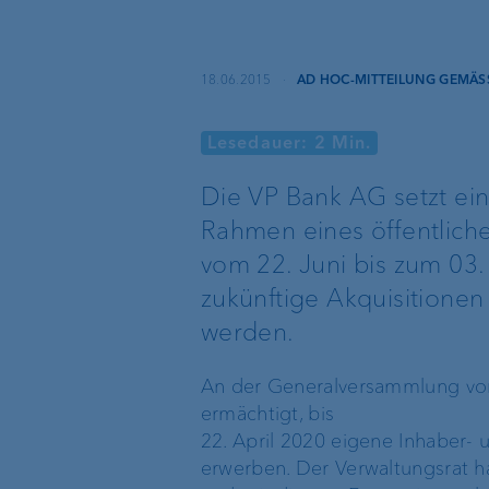
Recommender
Echtzeitüberweisun
18.06.2015
·
AD HOC-MITTEILUNG GEMÄSS
und VoP
Lesedauer: 2 Min.
VP Bank Developer
Die VP Bank AG setzt ei
Portal
Rahmen eines öffentliche
vom 22. Juni bis zum 03. 
zukünftige Akquisitione
Basisdienstleistungen
Externe
werden.
Vermögensverwalte
An der Generalversammlung vom
Execution Only
ermächtigt, bis
Treuhänder &
22. April 2020 eigene Inhaber-
Rechtsanwälte
Depotbank
erwerben. Der Verwaltungsrat 