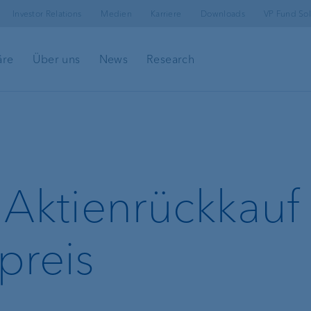
Investor Relations
Medien
Karriere
Downloads
VP Fund Sol
äre
Über uns
News
Research
 Aktienrückkauf
ing
preis