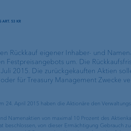
g
 ART. 53 KR
nen Rückkauf eigener Inhaber- und Namen
n Festpreisangebots um. Die Rückkaufsfrist
Juli 2015. Die zurückgekauften Aktien soll
n oder für Treasury Management Zwecke v
Lombardkredit
Kundenportal
r
 24. April 2015 haben die Aktionäre den Verwaltungs
e-banking
 und Namenaktien von maximal 10 Prozent des Aktienka
VP Bank Connect
hat beschlossen, von dieser Ermächtigung Gebrauch z