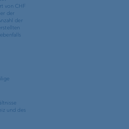
ert von CHF
er der
Anzahl der
stellten
ebenfalls
lige
ltnisse
eiz und des