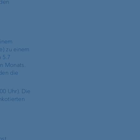
nden
einem
e) zu einem
 5.7
n Monats.
den die
00 Uhr). Die
nkotierten
bst