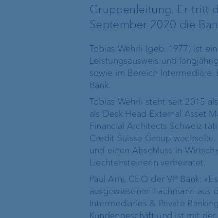
Investment
Gruppenleitung. Er tritt
Consulting
September 2020 die Bank
Vermögensverwaltung
Tobias Wehrli (geb. 1977) ist 
Leistungsausweis und langjähr
sowie im Bereich Intermediäre. 
Anlageprodukte
Bank.
Tobias Wehrli steht seit 2015 a
als Desk Head External Asset Ma
Financial Architects Schweiz tä
Credit Suisse Group wechselte. 
und einen Abschluss in Wirtschaf
Die Welt der VP Bank
Verwaltungsrat
Liechtensteinerin verheiratet.
Paul Arni, CEO der VP Bank: «Es
Standort
Geschäftsleitung
ausgewiesenen Fachmann aus de
Liechtenstein
Intermediaries & Private Banking
Kundengeschäft und ist mit der 
Standortleitung