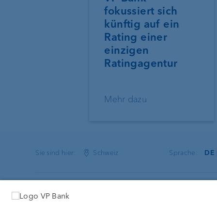
fokussiert sich
künftig auf ein
Rating einer
einzigen
Ratingagentur
Mehr dazu
Sie sind hier:
Schweiz
Sprache:
DE
VP Bank (Schweiz) AG
Dienstleist