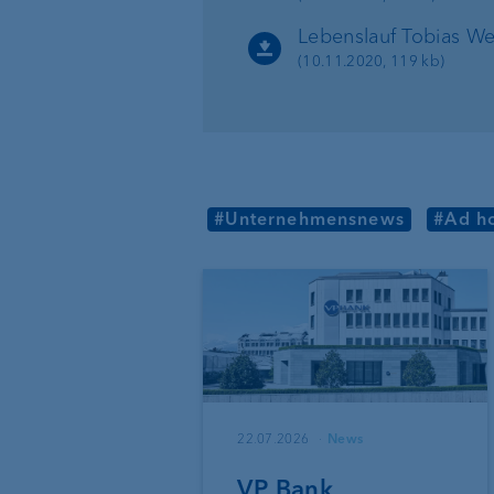
Lebenslauf Tobias We
(10.11.2020, 119 kb)
#Unternehmensnews
#Ad h
22.07.2026
News
VP Bank