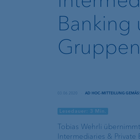
Nachhaltiges
Banking 
Anlegen
Gruppen
Basisdienstleistungen
Externe
Vermögensverwalter
Execution Only
Treuhänder &
03.06.2020
·
AD HOC-MITTEILUNG GEMÄSS
Rechtsanwälte
Depotbank
Lesedauer: 3 Min.
Private Label Fonds
Tobias Wehrli übernimmt 
Intermediaries & Private