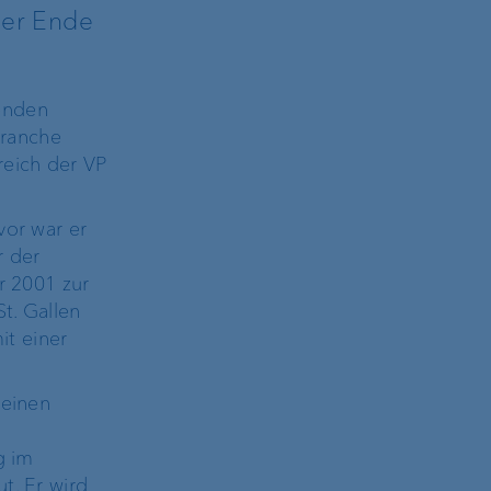
der Ende
genden
branche
reich der VP
vor war er
r der
r 2001 zur
t. Gallen
it einer
 einen
d
g im
t. Er wird