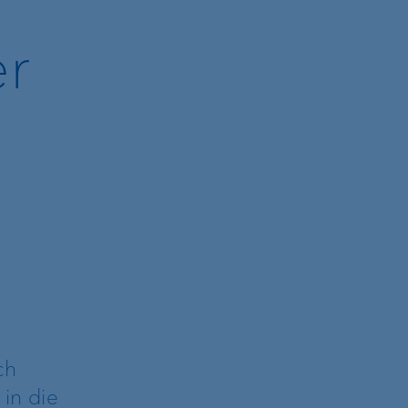
er
ch
 in die