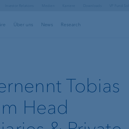
Investor Relations
Medien
Karriere
Downloads
VP Fund Sol
äre
Über uns
News
Research
Kundenportal
ngen
e-banking
ernennt Tobias
Sicherheit im e-
banking
zum Head
VP Bank Connect
aries & Private