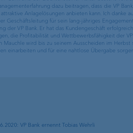
anagementerfahrung dazu beitragen, dass die VP Bank
attraktive Anlagelösungen anbieten kann. Ich danke a
Compliance,
r Geschäftsleitung für sein lang-jähriges Engagemen
Operational Risk und
ung der VP Bank. Er hat das Kundengeschäft erfolgreic
Tax Compliance
en, die Profitabilität und Wettbewerbsfähigkeit der V
oph Mauchle wird bis zu seinem Ausscheiden im Herbst 
en einarbeiten und für eine nahtlose Übergabe sorge
Risikomanagement
Kundenfeedback-
Management
6.2020: VP Bank ernennt Tobias Wehrli