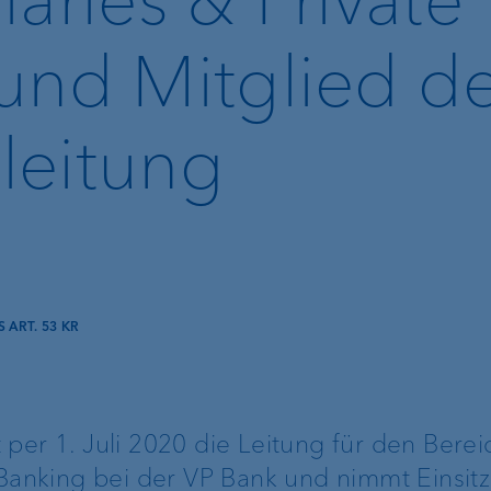
Investment
Recommender
und Mitglied d
Devisenkurse
leitung
Immobilienfinanzierung
Digitales Onboarding
Lombardkredit
Kundenportal
 ART. 53 KR
e-banking
VP Bank Connect
per 1. Juli 2020 die Leitung für den Berei
 Banking bei der VP Bank und nimmt Einsitz