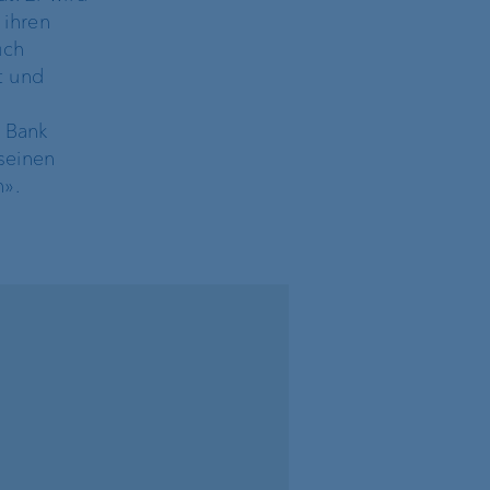
 ihren
uch
t und
h
P Bank
seinen
n».