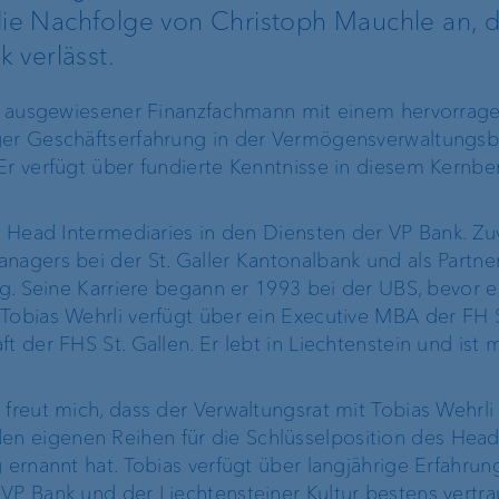
EBICS
 die Nachfolge von Christoph Mauchle an, 
 verlässt.
FIX
ein ausgewiesener Finanzfachmann mit einem hervorra
iger Geschäftserfahrung in der Vermögensverwaltungs
ProDF
Er verfügt über fundierte Kenntnisse in diesem Kernbe
Harmonisierung
ls Head Intermediaries in den Diensten der VP Bank. Zu
Zahlungsverkehr
nagers bei der St. Galler Kantonalbank und als Partne
tig. Seine Karriere begann er 1993 bei der UBS, bevor e
Tobias Wehrli verfügt über ein Executive MBA der FH S
t der FHS St. Gallen. Er lebt in Liechtenstein und ist m
Unternehmensstrategie
Die Marke VP Bank
 freut mich, dass der Verwaltungsrat mit Tobias Wehrli
Engagement
n eigenen Reihen für die Schlüsselposition des Hea
Unsere Geschichte
 ernannt hat. Tobias verfügt über langjährige Erfahrun
VP Bank und der Liechtensteiner Kultur bestens vertrau
Nachhaltigkeit