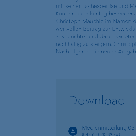
mit seiner Fachexpertise und M
Standort Schweiz
Kunden auch künftig besonders 
Organigramm
Christoph Mauchle im Namen de
Standort Luxemburg
wertvollen Beitrag zur Entwickl
ausgerichtet und dazu beigetrag
Standort Singapur
nachhaltig zu steigern. Christ
Nachfolger in die neuen Aufgab
Standort BVI
Download
Medienmitteilung 03.
(04.06.2020, 89 kb)