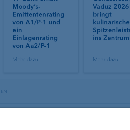
Moody’s-
Vaduz 2026
Emittentenrating
bringt
von A1/P-1 und
kulinarische
ein
Spitzenleis
Einlagenrating
ins Zentrum
von Aa2/P-1
Mehr dazu
Mehr dazu
EN
ungen
Über uns