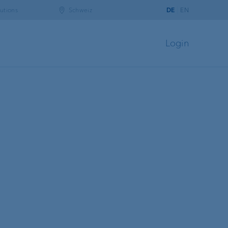
utions
Schweiz
DE
EN
Login