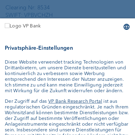
Clearing Nr: 8534
SWIFT: VPBVCHZH
Dienstleistungen
Geld anlegen
Vermögensverwaltung
Vermögensplanung
Externer Vermögensverwalter
Private Label Fonds
Investment Consulting
Über uns
Portrait
Jobs
News
Kundenfeedback