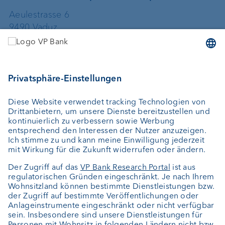
Aeulestrasse 6
9490 Vaduz
Liechtenstein
+423 235 67 67
vpfundsolutions@vpbank.com
VP Fund Solutions (Luxembourg) SA
2, rue Edward Steichen
2540 Luxembourg
Luxemburg
+352 404 770 297
FundClients-LUX@vpbank.com
Service
Newsletter